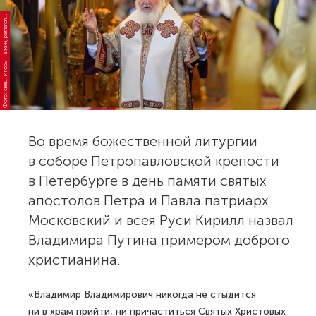
о
т
о:
с
в
я
щ.
И
г
о
р
ь
П
а
л
к
и
н,
p
a
tri
ar
c
Ф
a.r
u
hi
Во время божественной литургии
в соборе Петропавловской крепости
в Петербурге в день памяти святых
апостолов Петра и Павла патриарх
Московский и всея Руси Кирилл назвал
Владимира Путина примером доброго
христианина.
«Владимир Владимирович никогда не стыдится
ни в храм прийти, ни причаститься Святых Христовых