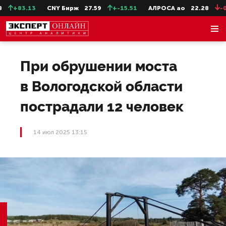
+83.13
CNY Бирж
27.59
+-15.51
АЛРОСА ао
22.28
-0.3
При обрушении моста
в Вологодской области
пострадали 12 человек
14 июл 2025 13:15