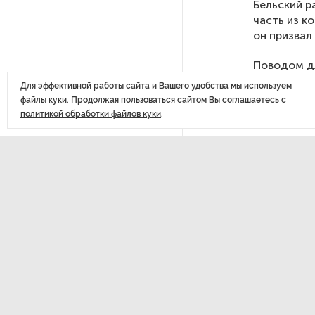
Бельский р
празднования 105-летия
часть из к
Республики Коми
он призвал
Поводом дл
Путин провел совещание
неделе. В 
с руководством
Для эффективной работы сайта и Вашего удобства мы используем
блокировки
Минобороны РФ: главные
файлы куки. Продолжая пользоваться сайтом Вы соглашаетесь с
заявления президента
политикой обработки файлов куки
.
В Мурманской области создали
приложение для фиксации
инвазионных растений
ДАЛЕЕ
Нака
Петербуржца будут судить
за попытку вынести
петер
из магазина 47 плиток
шоколада
стро
В Петербурге осудили