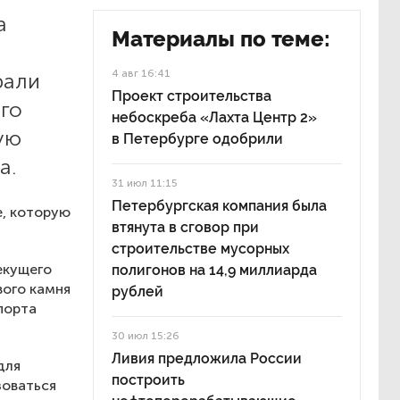
а
Материалы по теме:
4 авг 16:41
рали
Проект строительства
ого
небоскреба «Лахта Центр 2»
ую
в Петербурге одобрили
а.
31 июл 11:15
Петербургская компания была
е, которую
втянута в сговор при
строительстве мусорных
екущего
полигонов на 14,9 миллиарда
вого камня
рублей
порта
30 июл 15:26
Ливия предложила России
для
построить
зоваться