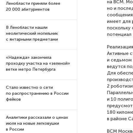
на ВСМ. Мо
Ленобласти приняли более
но и посл
20 000 абитуриентов
сообщения 
имеет для 
поскольку 
В Ленобласти нашли
неолитический могильник
потенциал 
с янтарными предметами
Реализация
Активные 
«Надежда» закончила
и седьмом 
проходку участка на «зеленой»
ведутся по
ветке метро Петербурга
Для обеспе
производст
2 роботизи
Стало известно о сети
Параллельн
по распространению в России
и 10 полиг
фейков
предусмот
180 киломе
Аналитики рассказали о ценах
в районе С
июля на новые легковушки
в России
ВСМ Москв