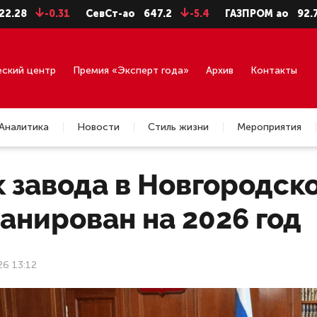
-0.31
СевСт-ао
647.2
-5.4
ГАЗПРОМ ао
92.75
-0.
еский центр
Премия «Эксперт года»
Архив
Контакты
Аналитика
Новости
Стиль жизни
Мероприятия
 завода в Новгородск
анирован на 2026 год
26 13:12