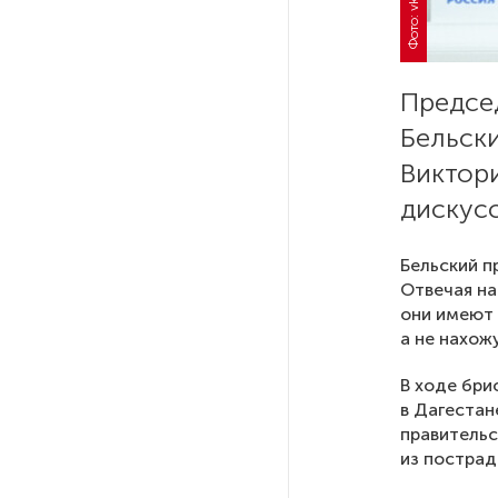
После атаки ВСУ в Самарской
области склад Wildberries почти
полностью сгорел
Предсе
Бельски
На заправках «Газпромнефти»
Виктор
в Петербурге и Ленобласти
дискус
больше нет лимитов на топливо
Бельский п
По решению Путина в России
Отвечая на
будут мониторить цены
они имеют 
на продукты
а не нахож
Власти Петербурга заявили
В ходе бри
о «скоординированных атаках»
в Дагестан
на аккаунты депутатов
правительс
из пострад
Стала известна программа