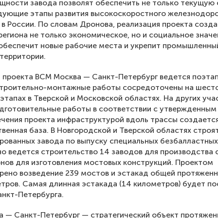
щности завода позволят обеспечить не только текущую 
едующие этапы развития высокоскоростного железнодор
в России. По словам Дронова, реализация проекта созда
региона не только экономическое, но и социальное значе
обеспечит новые рабочие места и укрепит промышленны
территории.
 проекта ВСМ Москва — Санкт-Петербург ведется поэтап
строительно-монтажные работы сосредоточены на шест
этапах в Тверской и Московской областях. На других уча
дготовительные работы в соответствии с утвержденным
чения проекта инфраструктурой вдоль трассы создаетс
венная база. В Новгородской и Тверской областях строя
рованных завода по выпуску специальных безбалластных
о ведется строительство 14 заводов для производства 
онов для изготовления мостовых конструкций. Проектом
рено возведение 239 мостов и эстакад общей протяжен
тров. Самая длинная эстакада (14 километров) будет п
анкт-Петербурга.
а — Санкт-Петербург — стратегический объект протяже