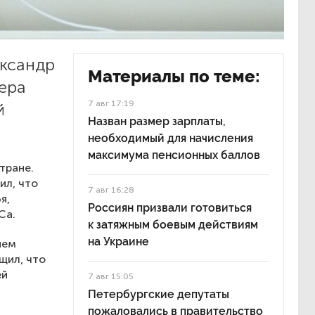
ександр
Материалы по теме:
гера
7 авг 17:19
й
Назван размер зарплаты,
необходимый для начисления
максимума пенсионных баллов
тране.
ил, что
7 авг 16:28
я,
Россиян призвали готовиться
Са.
к затяжным боевым действиям
на Украине
ием
щил, что
ей
7 авг 15:05
Петербургские депутаты
пожаловались в правительство