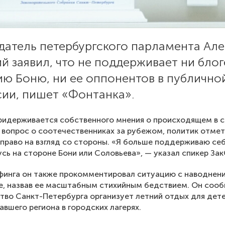
датель петербургского парламента Ал
й заявил, что не поддерживает ни бло
ию Боню, ни ее оппонентов в публично
сии, пишет «Фонтанка».
ридерживается собственного мнения о происходящем в с
 вопрос о соотечественниках за рубежом, политик отмет
право на взгляд со стороны. «Я больше поддерживаю себ
усь на стороне Бони или Соловьева», — указал спикер Зак
финга он также прокомментировал ситуацию с наводнен
е, назвав ее масштабным стихийным бедствием. Он сооб
тво Санкт-Петербурга организует летний отдых для дет
авшего региона в городских лагерях.