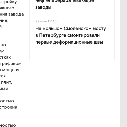
нефтеперерабатывающие
стройку,
заводы
ожного
ния завода
ние,
22 июл 17:13
й
На Большом Смоленском мосту
в Петербурге смонтировали
первые деформационные швы
но.
ом
стках
 графиком.
я мощная
тся
 плит.
свай
ностью
остроена
нностью