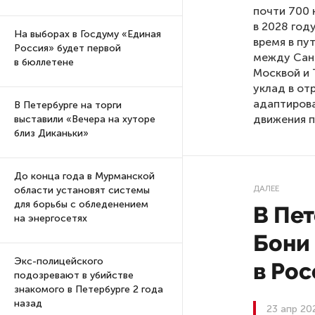
почти 700 
в 2028 год
На выборах в Госдуму «Единая
время в пу
Россия» будет первой
между Сан
в бюллетене
Москвой и 
уклад в от
адаптирова
В Петербурге на торги
движения п
выставили «Вечера на хуторе
близ Диканьки»
До конца года в Мурманской
ДАЛЕЕ
области установят системы
для борьбы с обледенением
В Пет
на энергосетях
Бони
Экс-полицейского
в Ро
подозревают в убийстве
знакомого в Петербурге 2 года
назад
23 апр 20