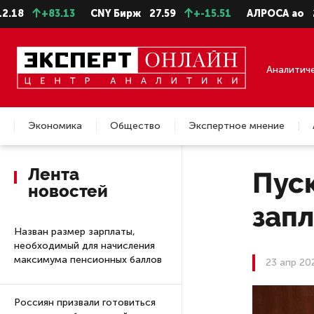
+83.13
CNY Бирж
27.59
+-15.51
АЛРОСА ао
22.28
Аналитич
Экономика
Общество
Экспертное мнение
Недвижимость
Лента
Пуск
новостей
запл
Назван размер зарплаты,
необходимый для начисления
максимума пенсионных баллов
23 апр 20
Россиян призвали готовиться