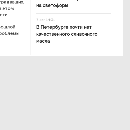
традавших,
на светофоры
и этом
сти.
7 авг 14:31
прошлой
В Петербурге почти нет
проблемы
качественного сливочного
масла
т