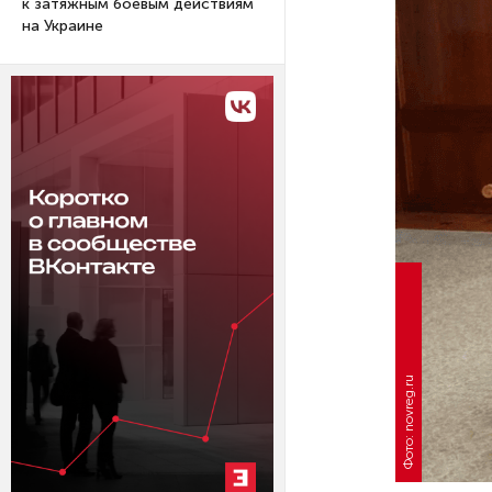
к затяжным боевым действиям
на Украине
Фото: novreg.ru