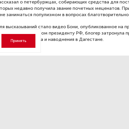
ассказал о петербуржцах, собирающих средства для пос
оторых недавно получила звание почетных меценатов. Пр
 не заниматься популизмом в вопросах благотворительно
я высказываний стало видео Бони, опубликованное на 
ролике, адресованном президенту РФ, блогер затронула 
 связи, забоя скота и наводнения в Дагестане.
Принять
зание за повреждение
бургских памятников стане
же