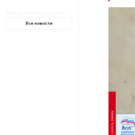
РГПУ им. А. И. Герцена начнет
новые образовательные
Все новости
проекты с китайскими вузами
В Петербурге поймали
молодого администратора
колл-центра мошенников
Петербургские метростроевцы
оценили идею строительства
лифта на станции
«Театральная»
Поступило предложение
Фото: vk.com/a_belsky
по пятницам освобождать
от работы одиноких россиянок
старше 28 лет