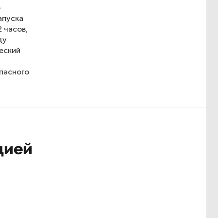
ю
апуска
 часов,
ду
еский
пасного
цией