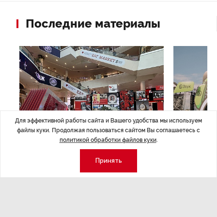
Последние материалы
Для эффективной работы сайта и Вашего удобства мы используем
файлы куки. Продолжая пользоваться сайтом Вы соглашаетесь с
политикой обработки файлов куки
.
НОВОСТИ ПАРТНЕРОВ
,4 авг 16:41
МЕРОПРИЯТИ
ТРЦ «Галерея» как модератор
Успеть вс
Принять
городской жизни
x Сбер в 
ле
Трансформация торговых центров в условиях
Полный гид по
конкуренции с маркетплейсами.
а.