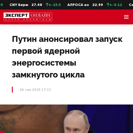
CNY Бирж
27.48
+-15.5
АЛРОСА ао
22.99
+-0.11
СевС
Путин анонсировал запуск
первой ядерной
энергосистемы
замкнутого цикла
26 сен 2025 17:15