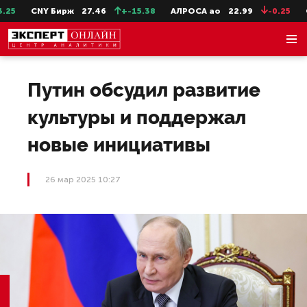
5
CNY Бирж
27.46
+-15.38
АЛРОСА ао
22.99
-0.25
Се
Путин обсудил развитие
культуры и поддержал
новые инициативы
26 мар 2025 10:27