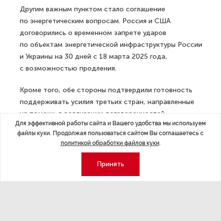
Другим важным пунктом стало соглашение
по энергетическим вопросам. Россия и США
договорились о временном запрете ударов
по объектам энергетической инфраструктуры России
и Украины на 30 дней с 18 марта 2025 года,
с возможностью продления.
Кроме того, обе стороны подтвердили готовность
поддерживать усилия третьих стран, направленные
на помощь в реализации договоренностей.
Для эффективной работы сайта и Вашего удобства мы используем
В заключение, Россия и США заявили о продолжении
файлы куки. Продолжая пользоваться сайтом Вы соглашаетесь с
работы на пути к достижению устойчивого мира.
политикой обработки файлов куки
.
ДАЛЕЕ
Принять
В Петербурге разработали алгоритм
для диагностики фиброза сердца