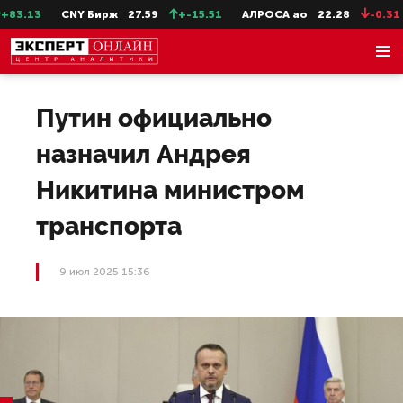
.13
CNY Бирж
27.59
+-15.51
АЛРОСА ао
22.28
-0.31
Путин официально
назначил Андрея
Никитина министром
транспорта
9 июл 2025 15:36