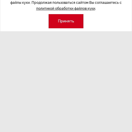
файлы куки. Продолжая пользоваться сайтом Вы соглашаетесь с
захоранивали», — рассказал Першин.
политикой обработки файлов куки
.
Первые останки на площадке в Выре были обнаружены
Принять
при прокладке газопровода в апреле 2023 года.
Следственное управление СК России по Ленобласти
инициировало проверку, в ходе которой костные
останки выборочно прошли судебную медико-
криминалистическую экспертизу с целью
установления возраста, пола погибших и причин
их смерти — она подтвердила, что захоронения
относятся к периоду Великой Отечественной войны.
ДАЛЕЕ
Петербург официально подписал
соглашение на строительство
Широтной магистрали скоростного
движения