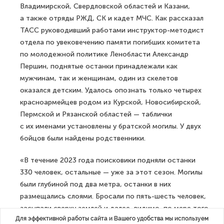
Владимирской, Свердловской областей и Казани,
а также отряды РЖД, СК и кадет МЧС. Как рассказал
ТАСС руководивший работами инструктор-методист
отдела по увековечению памяти погибших комитета
по молодежной политике Ленобласти Александр
Першин, поднятые останки принадлежали как
мужчинам, так и женщинам, один из скелетов
оказался детским. Удалось опознать только четырех
красноармейцев родом из Курской, Новосибирской,
Пермской и Рязанской областей — таблички
с их именами установлены у братской могилы. У двух
бойцов были найдены родственники.
«В течение 2023 года поисковики подняли останки
330 человек, остальные — уже за этот сезон. Могилы
были глубиной под два метра, останки в них
размещались слоями. Бросали по пять-шесть человек,
засыпали сверху землей и далее, видимо, по мере того
Для эффективной работы сайта и Вашего удобства мы используем
как появлялись новые тела, их так же, слоями,