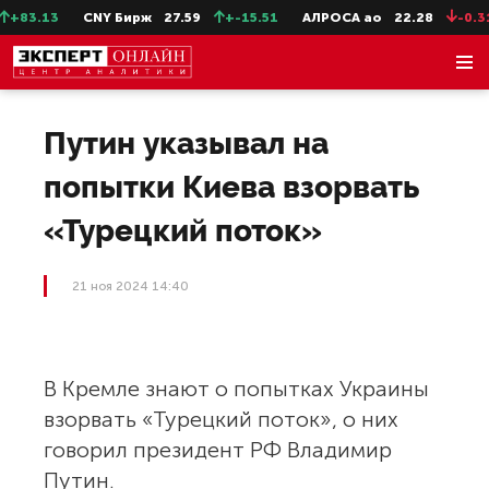
+83.13
CNY Бирж
27.59
+-15.51
АЛРОСА ао
22.28
-0.31
Путин указывал на
попытки Киева взорвать
«Турецкий поток»
21 ноя 2024 14:40
В Кремле знают о попытках Украины
взорвать «Турецкий поток», о них
говорил президент РФ Владимир
Путин.