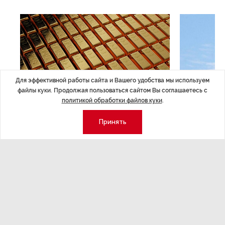
Для эффективной работы сайта и Вашего удобства мы используем
файлы куки. Продолжая пользоваться сайтом Вы соглашаетесь с
политикой обработки файлов куки
.
ЭКОНОМИКА
,14:44
ОБЩЕСТВО
,1
Принять
Курс на растущую
Картина н
волатильность?
августа
ные
Министерство финансов РФ наращивает покупку
Рассказываем 
золота в резервы.
и мире, которы
августа — от т
строительства 