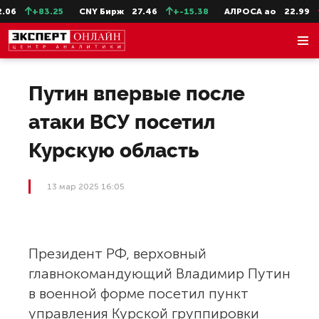
06
+83.25
CNY Бирж
27.46
+-15.38
АЛРОСА ао
22.99
Путин впервые после
атаки ВСУ посетил
Курскую область
13 мар 2025 16:05
Президент РФ, верховный
главнокомандующий Владимир Путин
в военной форме посетил пункт
управления Курской группировки