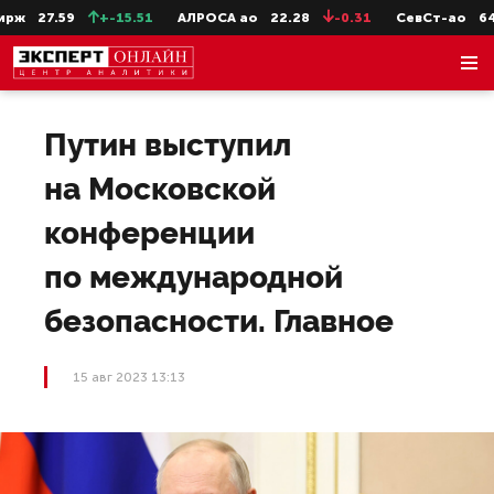
ж
27.59
+-15.51
АЛРОСА ао
22.28
-0.31
СевСт-ао
647.2
Путин выступил
на Московской
конференции
по международной
безопасности. Главное
15 авг 2023 13:13