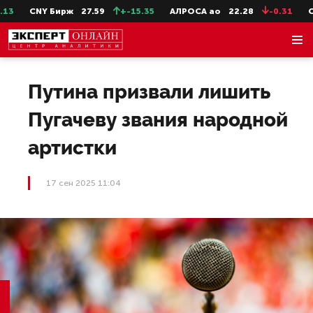
CNY Бирж
27.59
+-15.35
АЛРОСА ао
22.28
-0.31
Сев
Путина призвали лишить
Пугачеву звания народной
артистки
17 сен 2025 11:04