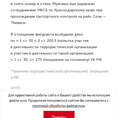
и снять номер в отеле. Мужчина был задержан
сотрудниками УФСБ по Краснодарскому краю при
прохождении паспортного контроля на рейс Сочи —
Тбилиси.
В отношении фигуранта возбудили дело
по ч. 1 ст. 30 ч. 2 ст. 205.5 (попытка участия
в деятельности террористической организации
и участие в деятельности такой организации),
ч. 1 ст. 30, ст. 275 (покушение на госизмену) УК РФ.
*признана террористической организацией, запрещена
в РФ
ДАЛЕЕ
В Госдуме РФ рассказали
Для эффективной работы сайта и Вашего удобства мы используем
файлы куки. Продолжая пользоваться сайтом Вы соглашаетесь с
о перспективах перехода россиян
политикой обработки файлов куки
.
к четырехдневной рабочей неделе
Принять