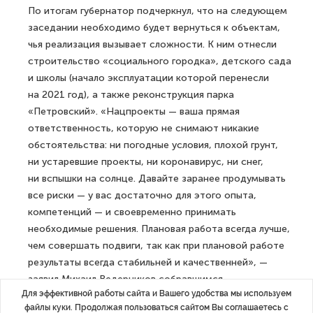
По итогам губернатор подчеркнул, что на следующем
заседании необходимо будет вернуться к объектам,
чья реализация вызывает сложности. К ним отнесли
строительство «социального городка», детского сада
и школы (начало эксплуатации которой перенесли
на 2021 год), а также реконструкция парка
«Петровский». «Нацпроекты — ваша прямая
ответственность, которую не снимают никакие
обстоятельства: ни погодные условия, плохой грунт,
ни устаревшие проекты, ни коронавирус, ни снег,
ни вспышки на солнце. Давайте заранее продумывать
все риски — у вас достаточно для этого опыта,
компетенций — и своевременно принимать
необходимые решения. Плановая работа всегда лучше,
чем совершать подвиги, так как при плановой работе
результаты всегда стабильней и качественней», —
заявил Михаил Ведерников собравшимся.
Для эффективной работы сайта и Вашего удобства мы используем
ДАЛЕЕ
файлы куки. Продолжая пользоваться сайтом Вы соглашаетесь с