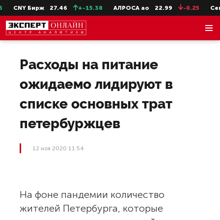
CNY Бирж
27.46
+-15.38
АЛРОСА ао
22.99
-0.25
СевС
Расходы на питание
ожидаемо лидируют в
списке основных трат
петербуржцев
12 ноя 2020 11:54
На фоне пандемии количество
жителей Петербурга, которые