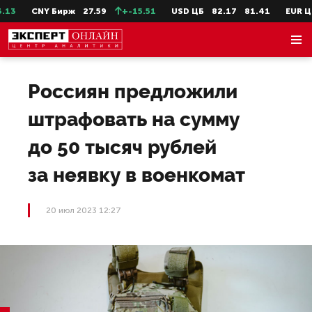
CNY Бирж
27.59
+-15.51
USD ЦБ
82.17
81.41
EUR ЦБ
Россиян предложили
штрафовать на сумму
до 50 тысяч рублей
за неявку в военкомат
20 июл 2023 12:27