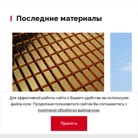
Последние материалы
Для эффективной работы сайта и Вашего удобства мы используем
ЭКОНОМИКА
,7 авг 14:44
ОБЩЕСТВО
,7
файлы куки. Продолжая пользоваться сайтом Вы соглашаетесь с
Курс на растущую
Картина н
политикой обработки файлов куки
.
волатильность?
августа
Принять
ные
Министерство финансов РФ наращивает покупку
Рассказываем 
золота в резервы.
и мире, которы