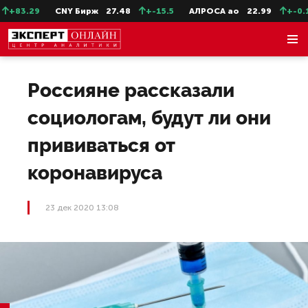
+83.29
CNY Бирж
27.48
+-15.5
АЛРОСА ао
22.99
+-0.11
Россияне рассказали
социологам, будут ли они
прививаться от
коронавируса
23 дек 2020 13:08