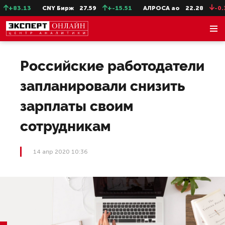
+83.13
CNY Бирж
27.59
+-15.51
АЛРОСА ао
22.28
-0.31
Российские работодатели
запланировали снизить
зарплаты своим
сотрудникам
14 апр 2020 10:36