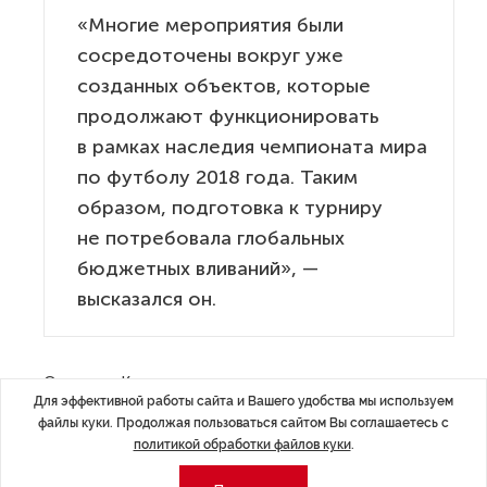
«Многие мероприятия были
сосредоточены вокруг уже
созданных объектов, которые
продолжают функционировать
в рамках наследия чемпионата мира
по футболу 2018 года. Таким
образом, подготовка к турниру
не потребовала глобальных
бюджетных вливаний», —
высказался он.
Отдельно Кириллов отметил, что в ходе подготовки
Для эффективной работы сайта и Вашего удобства мы используем
к турниру часть мероприятий была профинансирована
файлы куки. Продолжая пользоваться сайтом Вы соглашаетесь с
не специально к Евро, а в текущем порядке. Речь идет
политикой обработки файлов куки
.
о спортивной и транспортной инфраструктуре,
а также вопросах безопасности и общественного