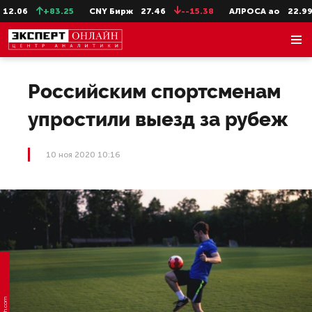
.06
+83.25
CNY Бирж
27.46
--15.38
АЛРОСА ао
22.99
Российским спортсменам
упростили выезд за рубеж
10 ноя 2020 10:16