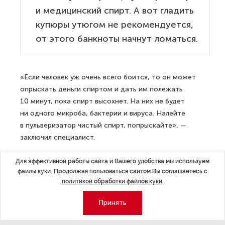
и медицинский спирт. А вот гладить
купюры утюгом не рекомендуется,
от этого банкноты начнут ломаться.
«Если человек уж очень всего боится, то он может
опрыскать деньги спиртом и дать им полежать
10 минут, пока спирт высохнет. На них не будет
ни одного микроба, бактерии и вируса. Налейте
в пульверизатор чистый спирт, попрыскайте», —
заключил специалист.
ДАЛЕЕ
Для эффективной работы сайта и Вашего удобства мы используем
В Петербурге подросток попытался
файлы куки. Продолжая пользоваться сайтом Вы соглашаетесь с
политикой обработки файлов куки
.
убить всю свою семью
Принять