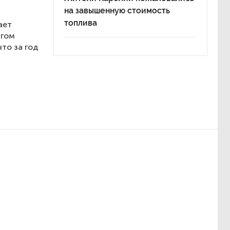
на завышенную стоимость
топлива
ает
угом
что за год