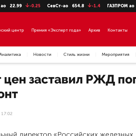
22.99
-0.25
СевСт-ао
654.8
-1.4
ГАЗПРОМ ао
94.
еский центр
Премия «Эксперт года»
Архив
Контакты
Аналитика
Новости
Стиль жизни
Мероприятия
 цен заставил РЖД по
онт
 17:02
льный директор «Российских железных