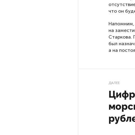
отсутствие
что он буд
На выборах в Госдуму «Единая
Россия» будет первой
Напомним, 
в бюллетене
на замести
Старкова. 
был назнач
В Петербурге на торги
а на посто
выставили «Вечера на хуторе
близ Диканьки»
До конца года в Мурманской
области установят системы
ДАЛЕЕ
для борьбы с обледенением
Цифр
на энергосетях
морск
Экс-полицейского
рубл
подозревают в убийстве
знакомого в Петербурге 2 года
назад