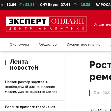
2.06
+83.25
CNY Бирж
27.46
+-15.38
АЛРОСА ао
Аналитич
Экономика
Общество
Экспертное мнение
Недвижимость
Лента
Рост
новостей
рем
Назван размер зарплаты,
необходимый для начисления
максимума пенсионных баллов
3 авг 2021
Россиян призвали готовиться
Генера