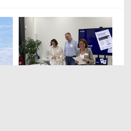
МЕРОПРИЯТИЯ
,13:12
ЭРА осознанных решений
в Лектории BITOBE
мире,
Для эффективного лидерства необходимы точные
т
и практичные данные о сильных сторонах,
а
ограничениях, мотивации и поведенческих рисках.