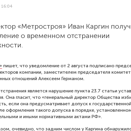
1 16:04
ектор «Метростроя» Иван Каргин полу
ление о временном отстранении
жности.
»
пишет, что уведомление от 2 августа подписано пред
екторов компании, заместителем председателя комитет
нных отношений Алексеем Германом.
тстранения является нарушение пункта 23.7 статьи уста
я. Она гласит, что «генеральный директор Общества изб
ть, если она предусматривает допуск к государственной
ле оформления такого допуска в порядке, установленно
ельными и иными нормативными актами РФ».
зом, очевидно, что задним числом у Каргина обнаружил