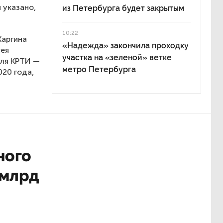
 указано,
из Петербурга будет закрытым
10:22
Каргина
«Надежда» закончила проходку
сея
участка на «зеленой» ветке
еля КРТИ —
метро Петербурга
020 года,
ного
 млрд