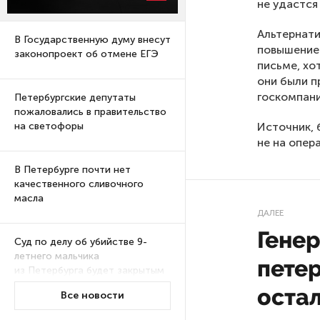
не удастся
Альтернати
В Государственную думу внесут
повышение 
законопроект об отмене ЕГЭ
письме, хо
они были п
госкомпани
Петербургские депутаты
пожаловались в правительство
Источник, 
на светофоры
не на опер
В Петербурге почти нет
качественного сливочного
масла
ДАЛЕЕ
Гене
Суд по делу об убийстве 9-
летнего мальчика
пете
из Петербурга будет закрытым
остал
Все новости
Университеты и колледжи