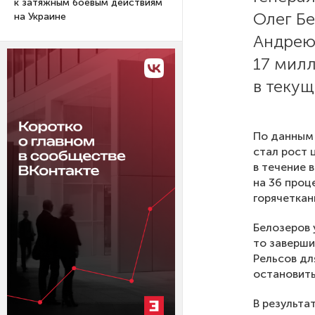
к затяжным боевым действиям
Олег Б
на Украине
Андрею
17 милл
в текущ
По данны
стал рост 
в течение 
на 36 проц
горячеткан
Белозеров 
то заверши
Рельсов дл
остановить
В результа