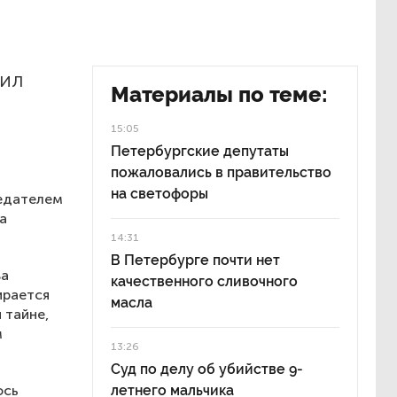
чил
Материалы по теме:
15:05
Петербургские депутаты
пожаловались в правительство
на светофоры
седателем
а
14:31
В Петербурге почти нет
ва
качественного сливочного
ирается
масла
 тайне,
м
13:26
Суд по делу об убийстве 9-
ось
летнего мальчика