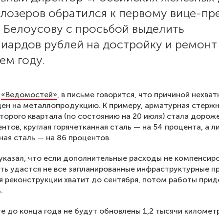
елозеров обратился к первому вице-пр
 Белоусову с просьбой выделить
иардов рублей на достройку и ремонт
ем году.
м
«Ведомостей»
, в письме говорится, что причиной нехва
цен на металлопродукцию. К примеру, арматурная стержн
второго квартала (по состоянию на 20 июля) стала дорож
ентов, круглая горячетканная сталь — на 54 процента, а л
ная сталь — на 86 процентов.
указал, что если дополнительные расходы не компенсиро
ть удастся не все запланированные инфраструктурные п
я реконструкции хватит до сентября, потом работы прид
.
те до конца года не будут обновлены 1,2 тысячи километ