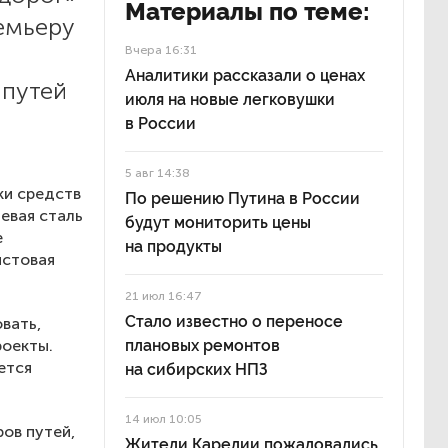
Материалы по теме:
емьеру
Вчера 16:31
Аналитики рассказали о ценах
 путей
июля на новые легковушки
в России
5 авг 14:38
тки средств
По решению Путина в России
евая сталь
будут мониторить цены
е
на продукты
истовая
21 июл 16:47
Стало известно о переносе
вать,
роекты.
плановых ремонтов
ется
на сибирских НПЗ
14 июл 10:05
ров путей,
Жители Карелии пожаловались