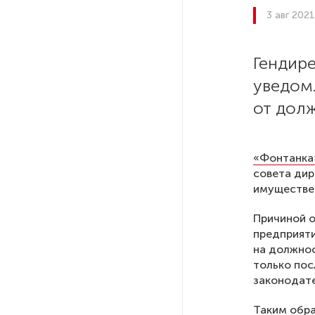
Ленобласти приняли более
3 авг 202
20 000 абитуриентов
Гендир
В Ленобласти нашли
неолитический могильник
уведом
с янтарными предметами
от дол
«Надежда» закончила
проходку участка на «зеленой»
«Фонтанка
ветке метро Петербурга
совета дир
имуществе
Стало известно о сети
Причиной о
по распространению в России
предприяти
фейков
на должнос
только пос
Аналитики рассказали о ценах
законодат
июля на новые легковушки
в России
Таким обра