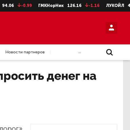
06
-0.99
ГМКНорНик
126.16
-1.16
ЛУКОЙЛ
4624
...
Новости партнеров
просить денег на
 дорог»