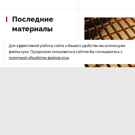
РГПУ им. А. И. Герцена начнет
Последние
новые образовательные
проекты с китайскими вузами
материалы
В Петербурге поймали
Для эффективной работы сайта и Вашего удобства мы используем
молодого администратора
файлы куки. Продолжая пользоваться сайтом Вы соглашаетесь с
колл-центра мошенников
политикой обработки файлов куки
.
Петербургские метростроевцы
оценили идею строительства
ЭКОНОМИКА
,14:44
лифта на станции
«Театральная»
Курс на растущую
Министерство финансов РФ
Поступило предложение
золота в резервы.
по пятницам освобождать
от работы одиноких россиянок
старше 28 лет