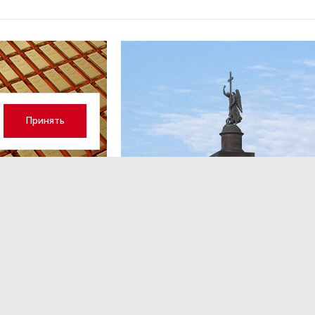
Принять
ОБЩЕСТВО
,13:17
 волатильность?
Картина недели: 31 июля — 7
августа
 наращивает покупку
Рассказываем о главных событиях в России и 
которые произошли с 31 июля по 7 августа — о
теракта в Москве до одобрения строительств
комплекса «Лахта Центр 2».