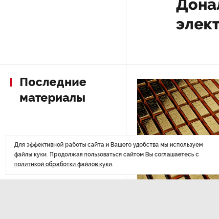
Дона
элек
После атаки ВСУ в Самарской
области склад Wildberries почти
полностью сгорел
На заправках «Газпромнефти»
Последние
в Петербурге и Ленобласти
больше нет лимитов на топливо
материалы
По решению Путина в России
будут мониторить цены
на продукты
Для эффективной работы сайта и Вашего удобства мы используем
файлы куки. Продолжая пользоваться сайтом Вы соглашаетесь с
политикой обработки файлов куки
.
Власти Петербурга заявили
о «скоординированных атаках»
на аккаунты депутатов
ЭКОНОМИКА
,Вчера 14:44
Курс на растущую
Стала известна программа