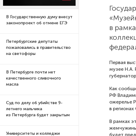
Госуда
«Музей
В Государственную думу внесут
законопроект об отмене ЕГЭ
в рамка
коллек
Петербургские депутаты
федерал
пожаловались в правительство
на светофоры
Первая выс
музее Н.А.
В Петербурге почти нет
губернатор
качественного сливочного
масла
Как сообщи
РФ Владими
ожерелье Р
Суд по делу об убийстве 9-
в регионах
летнего мальчика
из Петербурга будет закрытым
В рамках э
жемчужины 
Университеты и колледжи
будет пред