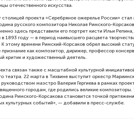
цы отечественного искусства.
у столицей проекта «Серебряное ожерелье России» стал
одина русского композитора Николая Римского-Корсаков
енно здесь представили его портрет кисти Ильи Репина,
 в 1893 году — в период наивысшего расцвета творчеств
 К этому времени Римский-Корсаков обрел высокий стат
 признание как композитор, дирижер, профессор консер
й критик и художественный деятель.
екта связан также с масштабной культурной инициативо
о театра. 22 марта в Тихвине выступит оркестр Мариинс
 руководством маэстро Валерия Гергиева в рамках проект
священного городам, где родились великие композиторы.
одина Римского-Корсакова становится точкой притяжени
ых культурных событий», — добавили в пресс-службе.