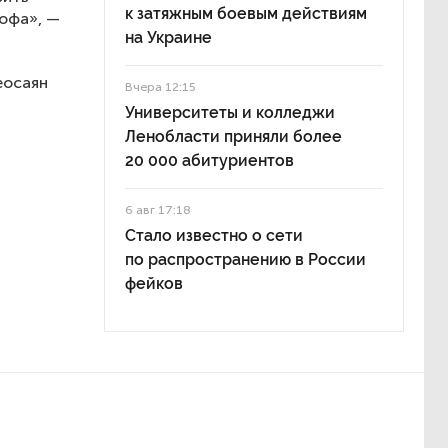
к затяжным боевым действиям
рофа», —
на Украине
еосаян
Вчера 12:15
Университеты и колледжи
Ленобласти приняли более
20 000 абитуриентов
6 авг 17:18
Стало известно о сети
по распространению в России
фейков