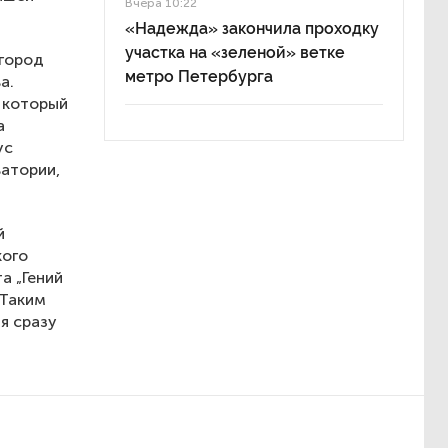
Вчера 10:22
«Надежда» закончила проходку
участка на «зеленой» ветке
 город
метро Петербурга
а.
 который
а
ус
ватории,
й
кого
а „Гений
 Таким
я сразу