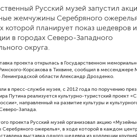
рственный Русский музей запустил акц
ные жемчужины Серебряного ожерелья
х которой планирует показ шедевров и
ции в городах Северо-Западного
ьного округа.
тавка проекта открылась в Государственном мемориаль
 Римского-Корсакова в Тихвине, сообщил в мессенджере 
 Ленинградской области Александр Дрозденко.
ли в пресс-службе музея, с 2012 года по поручению пре
ра Путина реализуется культурно-туристский проект «
оссии», направленный на развитие культуры и культурног
 Северо-Запада.
того проекта Русский музей организовал акцию «Музейны
Серебряного ожерелья», в ходе которой в каждом центр
ставлена выставка одного шедевра из коллекции крупне