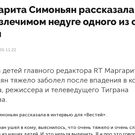
арита Симоньян рассказала
злечимом недуге одного из 
й
26 11:22
 детей главного редактора RT Маргар
ян тяжело заболел после впадения в к
, режиссера и телеведущего Тиграна
а.
моньян рассказала в интервью для «Вестей».
ран ушел в кому, выяснилось, что очень тяжело и очень с
 из наших детей. И это нельзя вылечить. Я и про это гово