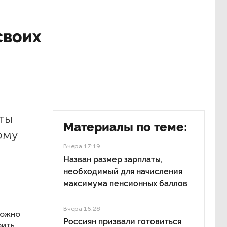
своих
иты
Материалы по теме:
ому
Вчера 17:19
Назван размер зарплаты,
необходимый для начисления
максимума пенсионных баллов
Вчера 16:28
ложно
Россиян призвали готовиться
рить