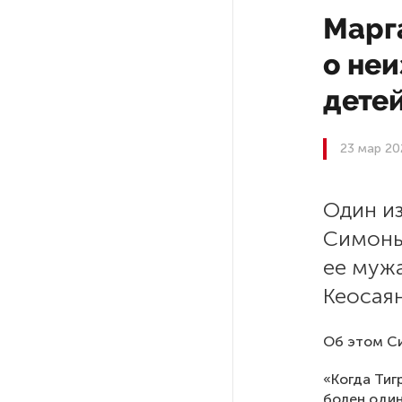
Марг
На выборах в Госдуму «Единая
о неи
Россия» будет первой
в бюллетене
дете
В Петербурге на торги
23 мар 20
выставили «Вечера на хуторе
близ Диканьки»
Один из
До конца года в Мурманской
Симонь
области установят системы
для борьбы с обледенением
ее мужа
на энергосетях
Кеосаян
Экс-полицейского
Об этом Си
подозревают в убийстве
знакомого в Петербурге 2 года
«Когда Тиг
назад
болен один