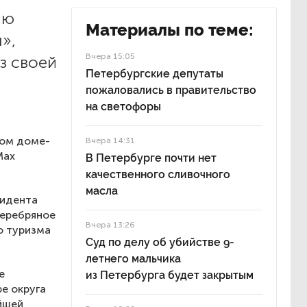
ию
Материалы по теме:
»,
Вчера 15:05
з своей
Петербургские депутаты
пожаловались в правительство
на светофоры
ном доме-
Вчера 14:31
Max
В Петербурге почти нет
качественного сливочного
масла
зидента
Серебряное
Вчера 13:26
о туризма
Суд по делу об убийстве 9-
летнего мальчика
е
из Петербурга будет закрытым
е округа
йшей