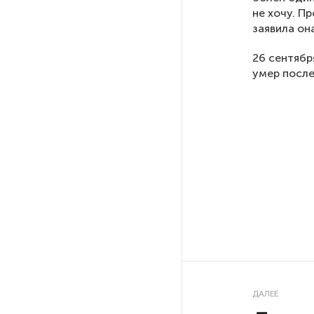
не хочу. П
заявила она
РГПУ им. А. И. Герцена начнет
новые образовательные
26 сентябр
проекты с китайскими вузами
умер после
В Петербурге поймали
молодого администратора
колл-центра мошенников
Петербургские метростроевцы
оценили идею строительства
лифта на станции
«Театральная»
Поступило предложение
по пятницам освобождать
от работы одиноких россиянок
ДАЛЕЕ
старше 28 лет