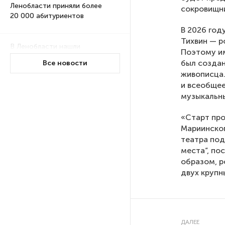
Ленобласти приняли более
сокровищни
20 000 абитуриентов
В 2026 год
Тихвин — р
В Ленобласти нашли
Поэтому им
неолитический могильник
был создан
Все новости
с янтарными предметами
живописца.
и всеобщее
музыкальны
«Надежда» закончила
проходку участка на «зеленой»
«Старт про
ветке метро Петербурга
Мариинског
театра под
Стало известно о сети
места“, по
по распространению в России
образом, р
фейков
двух крупн
Аналитики рассказали о ценах
июля на новые легковушки
в России
ДАЛЕЕ