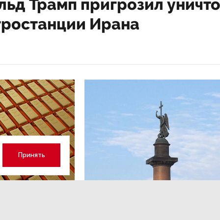
льд Трамп пригрозил уничт
тростанции Ирана
Принять
ОБЩЕСТВО
,Вчера 13:17
 волатильность?
Картина недели: 31 июля — 7
августа