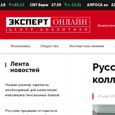
+83.13
CNY Бирж
27.59
+-15.51
АЛРОСА ао
22.28
Аналитич
Экономика
Общество
Экспертное мнение
Недвижимость
Лента
Рус
новостей
колл
Назван размер зарплаты,
необходимый для начисления
максимума пенсионных баллов
23 мар 20
Россиян призвали готовиться