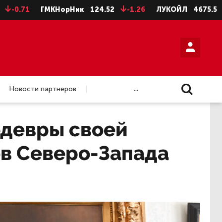
1
ГМКНорНик
124.52
-1.26
ЛУКОЙЛ
4675.5
-28.5
...
Новости партнеров
едевры своей
ов Северо-Запада