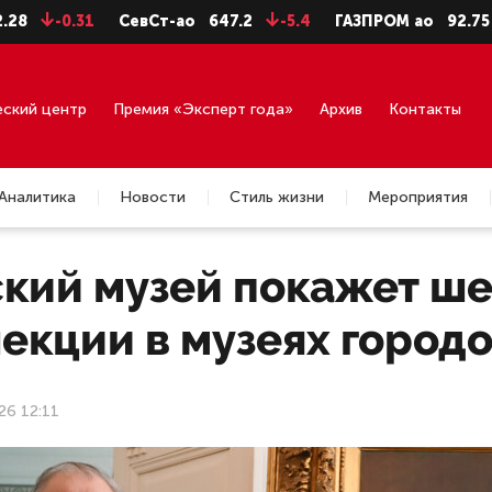
-0.31
СевСт-ао
647.2
-5.4
ГАЗПРОМ ао
92.75
-0.7
еский центр
Премия «Эксперт года»
Архив
Контакты
Аналитика
Новости
Стиль жизни
Мероприятия
ский музей покажет ш
екции в музеях город
26 12:11