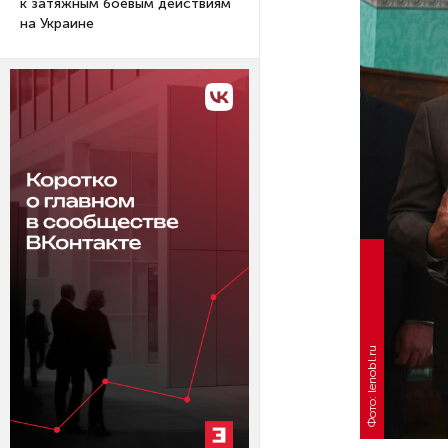
к затяжным боевым действиям
на Украине
Фото: lenobl.ru