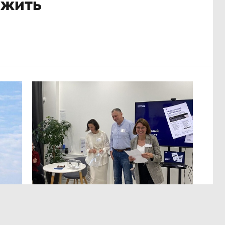
ожить
МЕРОПРИЯТИЯ
,Вчера 13:12
ЭРА осознанных решений
в Лектории BITOBE