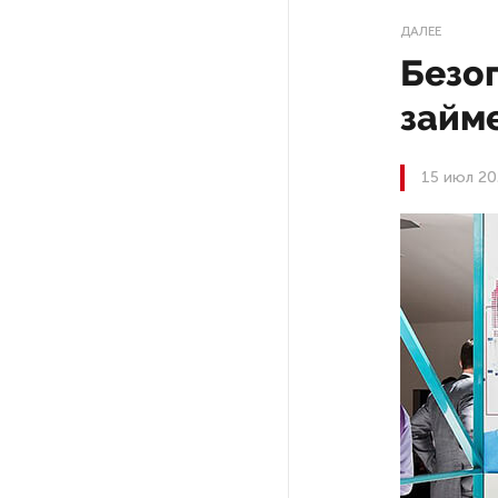
Поступило предложение
ДАЛЕЕ
по пятницам освобождать
Безо
от работы одиноких россиянок
старше 28 лет
займ
После атаки ВСУ в Самарской
15 июл 20
области склад Wildberries почти
полностью сгорел
На заправках «Газпромнефти»
в Петербурге и Ленобласти
больше нет лимитов на топливо
По решению Путина в России
будут мониторить цены
на продукты