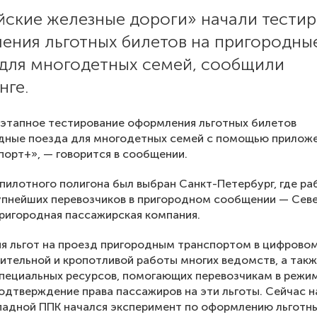
йские железные дороги» начали тести
ения льготных билетов на пригородны
 для многодетных семей, сообщили
нге.
этапное тестирование оформления льготных билетов
одные поезда для многодетных семей с помощью прилож
орт+», — говорится в сообщении.
 пилотного полигона был выбран Санкт-Петербург, где ра
упнейших перевозчиков в пригородном сообщении — Сев
ригородная пассажирская компания.
я льгот на проезд пригородным транспортом в цифрово
ительной и кропотливой работы многих ведомств, а так
пециальных ресурсов, помогающих перевозчикам в режи
одтверждение права пассажиров на эти льготы. Сейчас н
адной ППК начался эксперимент по оформлению льготн