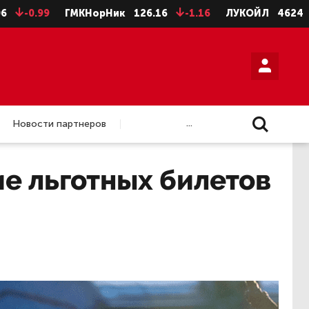
.99
ГМКНорНик
126.16
-1.16
ЛУКОЙЛ
4624
-8
...
Новости партнеров
е льготных билетов