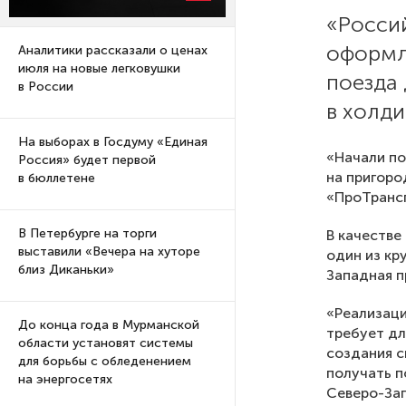
«Росси
оформл
Аналитики рассказали о ценах
июля на новые легковушки
поезда
в России
в холди
На выборах в Госдуму «Единая
«Начали по
Россия» будет первой
на пригор
в бюллетене
«ПроТрансп
В Петербурге на торги
В качестве
выставили «Вечера на хуторе
один из кр
близ Диканьки»
Западная п
«Реализаци
До конца года в Мурманской
требует дл
области установят системы
создания с
для борьбы с обледенением
получать п
на энергосетях
Северо-Зап