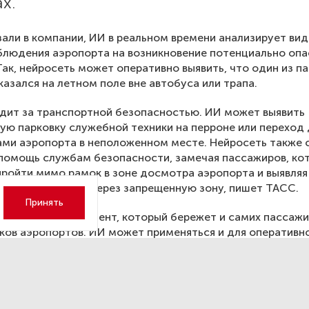
х.
зали в компании, ИИ в реальном времени анализирует ви
блюдения аэропорта на возникновение потенциально оп
Так, нейросеть может оперативно выявить, что один из п
казался на летном поле вне автобуса или трапа.
дит за транспортной безопасностью. ИИ может выявить
ую парковку служебной техники на перроне или переход
ми аэропорта в неположенном месте. Нейросеть также 
помощь службам безопасности, замечая пассажиров, ко
ройти мимо рамок в зоне досмотра аэропорта и выявляя 
покинуть здание через запрещенную зону, пишет ТАСС.
Принять
рсальный инструмент, который бережет и самих пассажи
ков аэропортов. ИИ может применяться и для оперативн
я загрузки пассажирами терминалов — такая функция б
часы-пик или в высокий сезон», — отметил гендиректор N
ламарчук.
снована в 2015 году, разрабатывает технологии видеоан