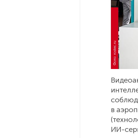
Власти Петербурга заявили
о «скоординированных атаках»
на аккаунты депутатов
Стала известна программа
празднования 105-летия
Фото: rostec.ru
Республики Коми
Путин провел совещание
с руководством
Минобороны РФ: главные
Видеоа
заявления президента
интелле
соблюд
В Мурманской области создали
приложение для фиксации
в аэроп
инвазионных растений
(технол
ИИ-серв
Петербуржца будут судить
за попытку вынести