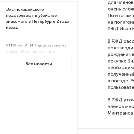
для членов
очень слож
Экс-полицейского
По итогам 
подозревают в убийстве
знакомого в Петербурге 2 года
на полигон
назад
РЖД Иван К
В РЖД расс
РГПУ им. А. И. Герцена начнет
подтвердит
новые образовательные
рождения в
проекты с китайскими вузами
покупке би
Все новости
необходимо
полученный
В Петербурге поймали
в поезде. 
молодого администратора
пользовател
колл-центра мошенников
В РЖД уточ
членов мно
Петербургские метростроевцы
оценили идею строительства
Минтранса 
лифта на станции
«Театральная»