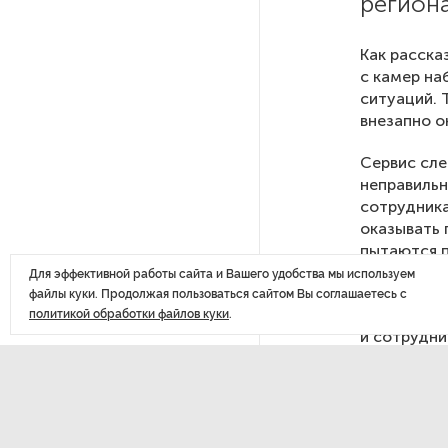
региона
из магазина 47 плиток
шоколада
Как расска
с камер на
ситуаций. 
В Петербурге осудили
внезапно о
похитителей подростка,
требовавших за него выкуп
Сервис сле
неправильн
На петербургских АЗС сняли
сотрудника
большинство ограничений
оказывать 
пытаются п
планирует 
Для эффективной работы сайта и Вашего удобства мы используем
В Госдуме рассказали, что
файлы куки. Продолжая пользоваться сайтом Вы соглашаетесь с
ждет Европу при ядерной
«Это униве
политикой обработки файлов куки
.
войне
и сотрудни
определени
полезна в 
В «СТГТ» состоялся «День
Алексей Па
семьи» — праздник,
объединяющий поколения
NtechLab о