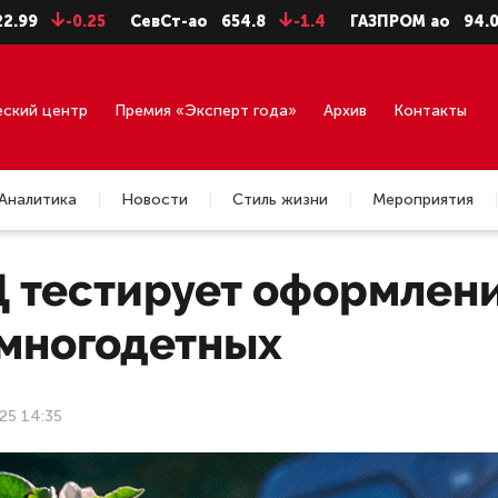
-0.25
СевСт-ао
654.8
-1.4
ГАЗПРОМ ао
94.06
-0
еский центр
Премия «Эксперт года»
Архив
Контакты
Аналитика
Новости
Стиль жизни
Мероприятия
 тестирует оформлени
 многодетных
25 14:35