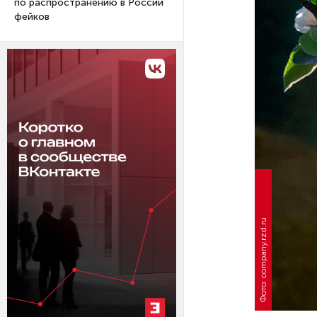
по распространению в России
фейков
Фото: company.rzd.ru