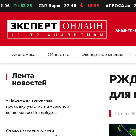
+83.25
CNY Бирж
27.46
--15.38
АЛРОСА ао
22.99
Аналитич
Экономика
Общество
Экспертное мнение
Недвижимость
Лента
РЖД
новостей
для
«Надежда» закончила
проходку участка на «зеленой»
ветке метро Петербурга
15 июл 20
Стало известно о сети