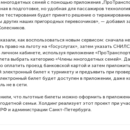
 многодетных семей с помощью приложения „ПроТранспо
ная в подготовке, но удобная для пассажиров технология
ее тестирования будет принято решение о тиражировани
ы других наших пригородных перевозчиков», — добавил з
олесников.
казали, как воспользоваться новым сервисом: сначала 
ь право на льготу на «Госуслугах», затем указать СНИЛС
 личном кабинете, используя приложение «ПроТранспорт
лета выбрать категорию «Члены многодетных семей». Д
 оплатить проезд банковской картой и затем приложит
 электронный билет к турникету и предъявить при прове
Электронный билет будет доступен в приложении, даже к
ь не в сети.
нили, что льготные билеты можно оформить в приложени
годетной семьи. Холдинг реализует этот проект при уча
РФ и администрации Санкт-Петербурга.