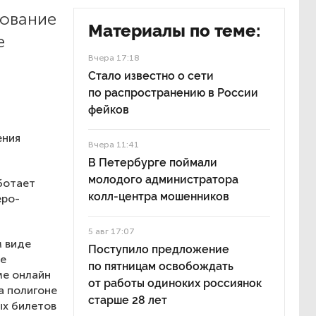
рование
Материалы по теме:
е
Вчера 17:18
Стало известно о сети
по распространению в России
фейков
ения
Вчера 11:41
В Петербурге поймали
молодого администратора
ботает
колл-центра мошенников
еро-
5 авг 17:07
м виде
Поступило предложение
же
по пятницам освобождать
ме онлайн
от работы одиноких россиянок
а полигоне
старше 28 лет
ых билетов