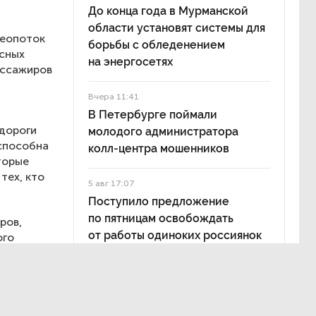
До конца года в Мурманской
области установят системы для
деопоток
борьбы с обледенением
асных
на энергосетях
ассажиров
Вчера 11:41
В Петербурге поймали
 дороги
молодого администратора
способна
колл-центра мошенников
торые
тех, кто
5 авг 17:07
Поступило предложение
по пятницам освобождать
ров,
от работы одиноких россиянок
ого
старше 28 лет
удет особо
techLab
алитики