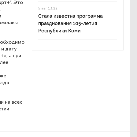
рт+“. Это
.
5 авг 13:22
и
Стала известна программа
амглавы
празднования 105-летия
Республики Коми
необходимо
 и дату
+», а при
алее
ь
рке
огда
и на всех
стии