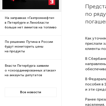
Предст
по ряду
На заправках «Газпромнефти»
погаше
в Петербурге и Ленобласти
больше нет лимитов на топливо
Как уточн
По решению Путина в России
прислали з
будут мониторить цены
клиенты по
на продукты
В Сбербанк
направлены
Власти Петербурга заявили
обеспечива
о «скоординированных атаках»
на аккаунты депутатов
В Федерал
пособия в 
и эти сред
Стала известна программа
Все новости
празднования 105-летия
Ранее пре
Республики Коми
населения,