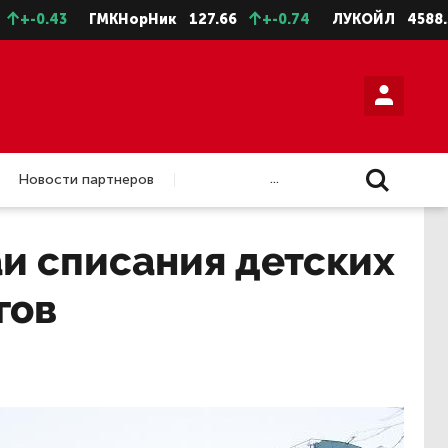
3
ГМКНорНик
127.66
+-0.74
ЛУКОЙЛ
4588.5
+-11
...
Новости партнеров
и списания детских
гов