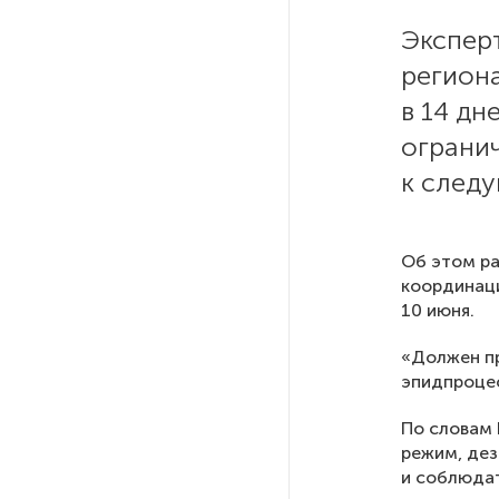
Экспер
Качество дорог Петербурга
регион
и Ленобласти оценили
эксперты
в 14 дн
ограни
ПМГФ в 2026 году не будет
к след
Стало известно о ритуальном
«железном правиле»
Об этом ра
в администрации Петербурга
координаци
10 июня.
В мурманских поликлиниках
«Должен пр
решили проблему очередей
эпидпроцес
к узким специалистам
По словам 
режим, дез
Гостям и участникам «Окна
и соблюдат
в Европу» покажут черновики