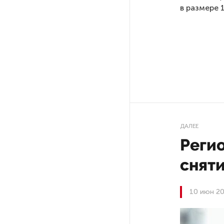
в размере 
Путин провел совещание
с руководством
Минобороны РФ: главные
заявления президента
В Мурманской области создали
приложение для фиксации
инвазионных растений
ДАЛЕЕ
Петербуржца будут судить
за попытку вынести
Реги
из магазина 47 плиток
шоколада
снят
В Петербурге осудили
10 июн 20
похитителей подростка,
требовавших за него выкуп