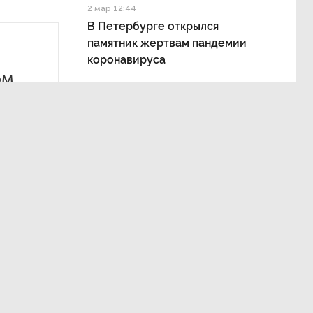
2 мар 12:44
В Петербурге открылся
памятник жертвам пандемии
коронавируса
ом
в готовы
этапу,
режим
 к вирусу.
вирусом