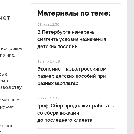
Материалы по теме:
чет
21 мая 12:39
В Петербурге намерены
смягчить условия назначения
детских пособий
о которым
из них,
13 апр 17:09
Экономист назвал россиянам
рые
размер детских пособий при
тема
разных зарплатах
зводству.
29 янв 17:37
ременные
Греф: Сбер продолжит работать
ирусом,
со сберкнижками
до последнего клиента
ержки
т