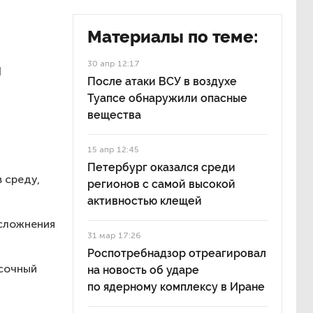
Материалы по теме:
30 апр 12:17
я
После атаки ВСУ в воздухе
Туапсе обнаружили опасные
вещества
15 апр 12:45
Петербург оказался среди
 среду,
регионов с самой высокой
активностью клещей
осложнения
31 мар 17:26
Роспотребнадзор отреагировал
асочный
на новость об ударе
по ядерному комплексу в Иране