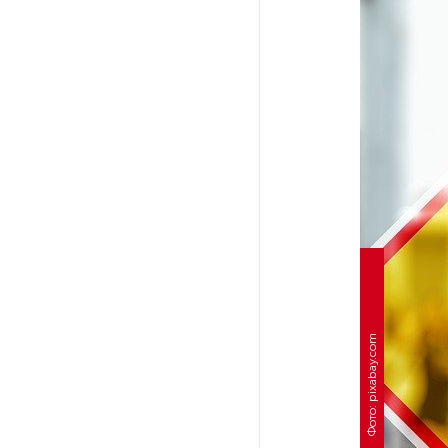
На петербургских АЗС сняли
большинство ограничений
В Госдуме рассказали, что
ждет Европу при ядерной
войне
В «СТГТ» состоялся «День
семьи» — праздник,
объединяющий поколения
Проект строительства
небоскреба «Лахта Центр 2»
Фото: pixabay.com
в Петербурге одобрили
Россия может столкнуться
с непрогнозируемыми ЧС