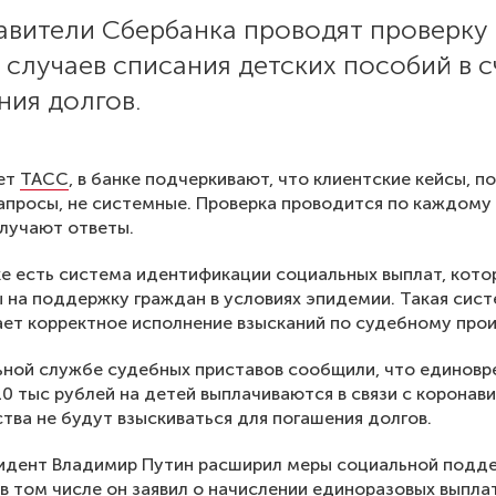
авители Сбербанка проводят проверку
 случаев списания детских пособий в с
ния долгов.
яет
ТАСС
, в банке подчеркивают, что клиентские кейсы, п
апросы, не системные. Проверка проводится по каждому 
лучают ответы.
е есть система идентификации социальных выплат, кото
 на поддержку граждан в условиях эпидемии. Такая сис
ет корректное исполнение взысканий по судебному прои
ьной службе судебных приставов сообщили, что единов
10 тыс рублей на детей выплачиваются в связи с коронав
ства не будут взыскиваться для погашения долгов.
зидент Владимир Путин расширил меры социальной подд
 в том числе он заявил о начислении единоразовых выпла