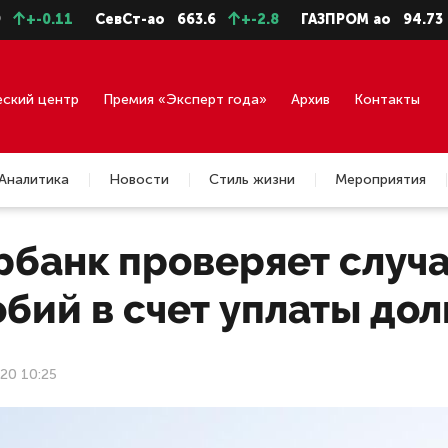
1
СевСт-ао
663.6
+-2.8
ГАЗПРОМ ао
94.73
+-0.4
еский центр
Премия «Эксперт года»
Архив
Контакты
Аналитика
Новости
Стиль жизни
Мероприятия
рбанк проверяет случа
бий в счет уплаты дол
20 10:25