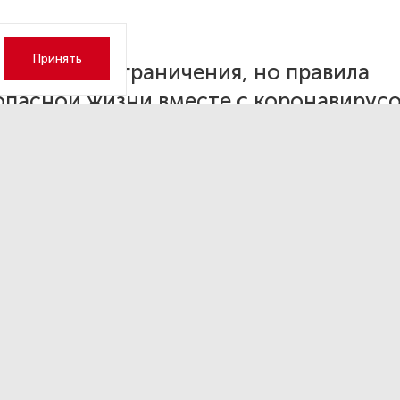
Принять
 снимаем ограничения, но правила
опасной жизни вместе с коронавирус
аются, и они должны выполняться», —
казалась она.
Роспотребнадзора, на сегодняшний день десять регионо
снятию ограничений, 41 субъект уже приступил к первому 
ко второму.
старше 65 лет Попова все же посоветовала соблюдать 
ии из-за невысокого процента формирования иммунитета
мнить, что с момента начала эпидемии в России корона