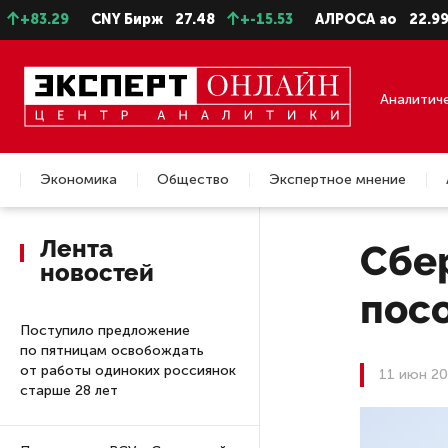
9
CNY Бирж
27.48
+-15.53
АЛРОСА ао
22.99
+-0.1
Аналитич
Экономика
Общество
Экспертное мнение
Недвижимость
Лента
Сбе
новостей
посо
Поступило предложение
по пятницам освобождать
от работы одиноких россиянок
11 июн 20
старше 28 лет