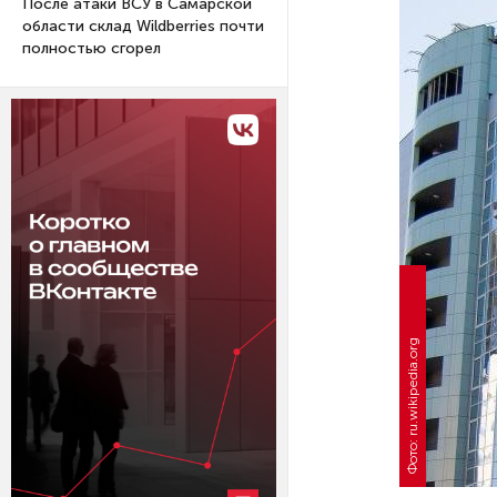
После атаки ВСУ в Самарской
области склад Wildberries почти
полностью сгорел
Фото: ru.wikipedia.org