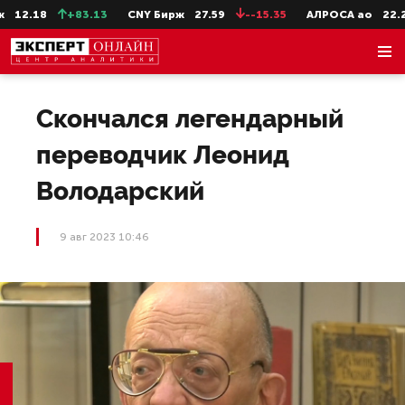
12.18
+83.13
CNY Бирж
27.59
--15.35
АЛРОСА ао
22.28
Скончался легендарный
переводчик Леонид
Володарский
9 авг 2023 10:46