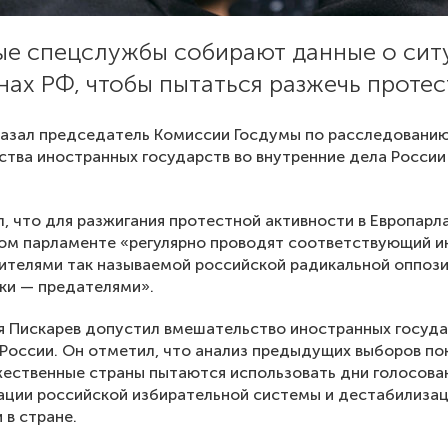
ые спецслужбы собирают данные о сит
нах РФ, чтобы пытаться разжечь протес
казал председатель Комиссии Госдумы по расследовани
тва иностранных государств во внутренние дела России
, что для разжигания протестной активности в Европарл
ом парламенте «регулярно проводят соответствующий и
ителями так называемой российской радикальной оппози
ки — предателями».
я Пискарев допустил вмешательство иностранных госуд
 России. Он отметил, что анализ предыдущих выборов по
ественные страны пытаются использовать дни голосова
ации российской избирательной системы и дестабилиза
 в стране.