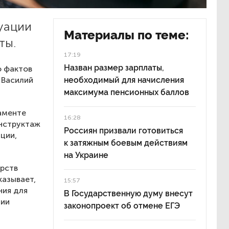
уации
Материалы по теме:
ты.
17:19
Назван размер зарплаты,
ю фактов
 Василий
необходимый для начисления
максимума пенсионных баллов
аменте
16:28
нструктаж
Россиян призвали готовиться
ции,
к затяжным боевым действиям
на Украине
арств
казывает,
15:57
ния для
В Государственную думу внесут
ции
законопроект об отмене ЕГЭ