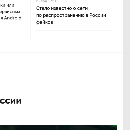
Вчера 17:18
ки или
Стало известно о сети
сервисных
по распространению в России
я Android,
фейков
оссии