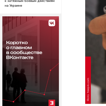
к затяжным боевым действиям
на Украине
Фото: freepik.com