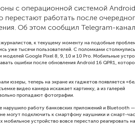
оны с операционной системой Androi
о перестают работать после очередно
ения. Об этом сообщил Telegram-канал
 журналистов, к текущему моменту на подобные пробле
сь уже тысячи пользователей. С поломками столкнулис
 моделей Google Pixel 8, 9, 10 и 10 Pro. Мобильные устр
авать ошибки после обновления Android 16 QPR1, котор
зали юзеры, теперь на экране их гаджетов появляется «б
съемке видео камера искажает картинку, а из галерей
вольно пропадают фотографии.
 нарушило работу банковских приложений и Bluetooth —
не могут подключить к смартфону наушники и смарт-час
х мобильное устройство вовсе перестало реагировать на