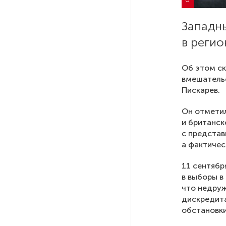
РГПУ им. А. И. Герцена начнет
Западн
новые образовательные
в регио
проекты с китайскими вузами
Об этом с
В Петербурге поймали
вмешательс
молодого администратора
Пискарев.
колл-центра мошенников
Он отметил
и британск
Петербургские метростроевцы
с представ
оценили идею строительства
а фактичес
лифта на станции
«Театральная»
11 сентябр
в выборы в
Поступило предложение
что недруж
по пятницам освобождать
дискредит
от работы одиноких россиянок
обстановки
старше 28 лет