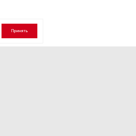
Принять
ок заявила, что миротворц
 быть отправлены на Украи