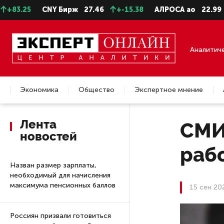
5
CNY Бирж
27.46
+-15.38
АЛРОСА ао
22.99
-0.2
Аналитич
Экономика
Общество
Экспертное мнение
Недвижимость
Лента
СМИ
новостей
раб
Назван размер зарплаты,
необходимый для начисления
максимума пенсионных баллов
15 сен 20
Россиян призвали готовиться