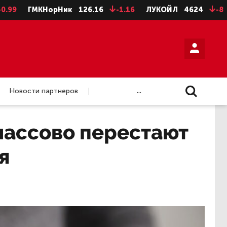
ГМКНорНик
126.16
-1.16
ЛУКОЙЛ
4624
-8
НЛМК
...
Новости партнеров
массово перестают
я