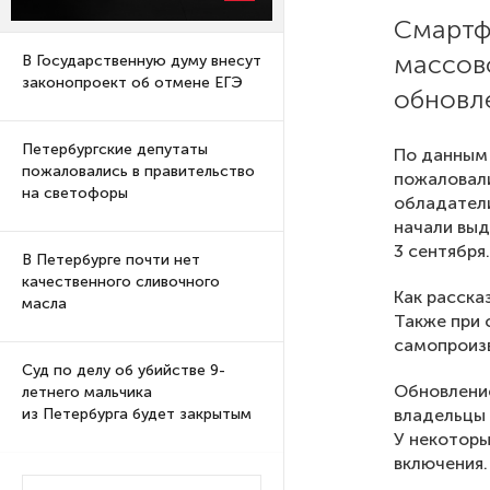
Смартф
массов
В Государственную думу внесут
законопроект об отмене ЕГЭ
обновл
Петербургские депутаты
По данным
пожаловались в правительство
пожаловали
на светофоры
обладатели
начали выд
3 сентября.
В Петербурге почти нет
качественного сливочного
Как расска
масла
Также при 
самопроиз
Суд по делу об убийстве 9-
Обновление
летнего мальчика
владельцы 
из Петербурга будет закрытым
У некоторы
включения.
Университеты и колледжи