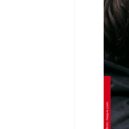
На выборах в Госдуму «Единая
Россия» будет первой
в бюллетене
В Петербурге на торги
выставили «Вечера на хуторе
близ Диканьки»
До конца года в Мурманской
области установят системы
для борьбы с обледенением
на энергосетях
Фото: freepik.com
Экс-полицейского
подозревают в убийстве
знакомого в Петербурге 2 года
назад