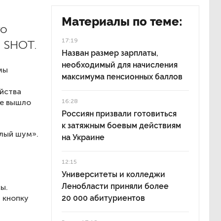
d
Материалы по теме:
го
17:19
 SHOT.
Назван размер зарплаты,
необходимый для начисления
мы
максимума пенсионных баллов
ь
ойства
ое вышло
16:28
Россиян призвали готовиться
к затяжным боевым действиям
елый шум».
на Украине
12:15
Университеты и колледжи
Ленобласти приняли более
ы.
 кнопку
20 000 абитуриентов