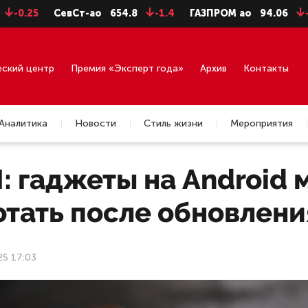
5
СевСт-ао
654.8
-1.4
ГАЗПРОМ ао
94.06
-0.99
еский центр
Премия «Эксперт года»
Архив
Контакты
Аналитика
Новости
Стиль жизни
Мероприятия
: гаджеты на Android 
отать после обновлени
25 17:03