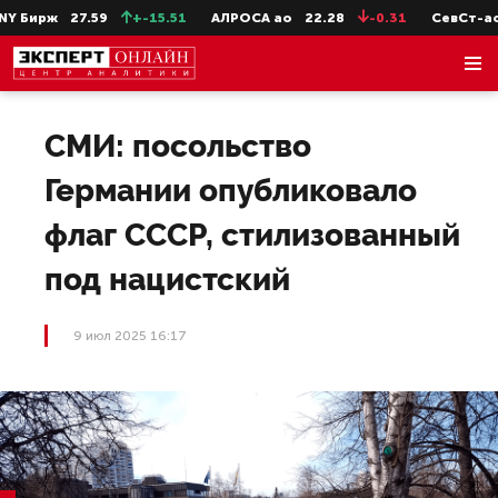
 Бирж
27.59
+-15.51
АЛРОСА ао
22.28
-0.31
СевСт-ао
СМИ: посольство
Германии опубликовало
флаг СССР, стилизованный
под нацистский
9 июл 2025 16:17