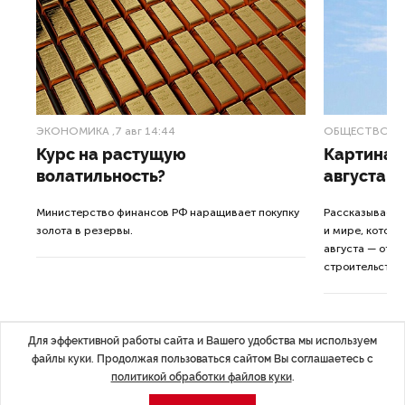
ЭКОНОМИКА
,7 авг 14:44
ОБЩЕСТВО
,7
Курс на растущую
Картина н
волатильность?
августа
ные
Министерство финансов РФ наращивает покупку
Рассказываем 
золота в резервы.
и мире, которы
августа — от т
строительства 
Для эффективной работы сайта и Вашего удобства мы используем
файлы куки. Продолжая пользоваться сайтом Вы соглашаетесь с
политикой обработки файлов куки
.