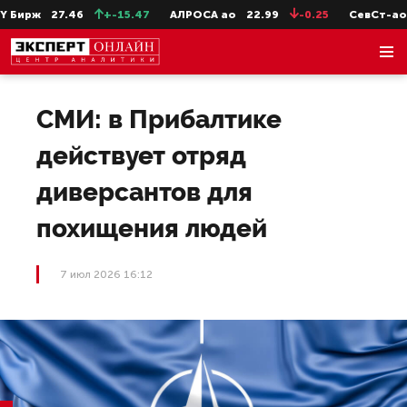
Бирж
27.46
+-15.47
АЛРОСА ао
22.99
-0.25
СевСт-ао
6
СМИ: в Прибалтике
действует отряд
диверсантов для
похищения людей
7 июл 2026 16:12