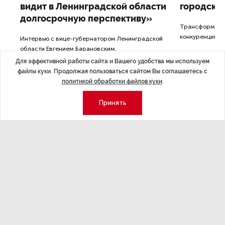
видит в Ленинградской области
городско
долгосрочную перспективу»
Трансформация
конкуренции с
Интервью с вице-губернатором Ленинградской
области Евгением Барановским.
Для эффективной работы сайта и Вашего удобства мы используем
файлы куки. Продолжая пользоваться сайтом Вы соглашаетесь с
политикой обработки файлов куки
.
Принять
Экономика
Стиль жизни
Общество
Мероприятия
Экспертное мнение
Новости партнеров
Аналитика
Недвижимость
Премия «Эксперт года»
Эксперт 2 столицы
Аналитический центр
Москва
Архив