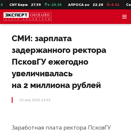
CNY Бирж
27.59
+-15.35
АЛРОСА ао
22.28
-0.31
СевС
СМИ: зарплата
задержанного ректора
ПсковГУ ежегодно
увеличивалась
на 2 миллиона рублей
10 апр 2025 14:52
Заработная плата ректора ПсковГУ