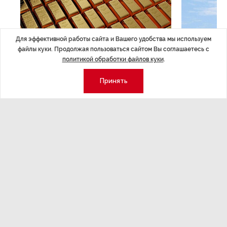
Для эффективной работы сайта и Вашего удобства мы используем
файлы куки. Продолжая пользоваться сайтом Вы соглашаетесь с
политикой обработки файлов куки
.
ЭКОНОМИКА
,7 авг 14:44
ОБЩЕСТВО
,7
Курс на растущую
Картина н
Принять
волатильность?
августа
ные
Министерство финансов РФ наращивает покупку
Рассказываем 
золота в резервы.
и мире, которы
августа — от т
строительства 
Экономика
Стиль жизни