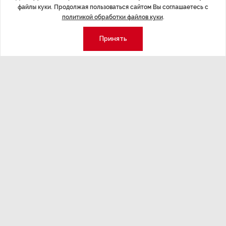
собственнику. При долевой собственности все
файлы куки. Продолжая пользоваться сайтом Вы соглашаетесь с
совладельцы несут равную ответственность за оплату
политикой обработки файлов куки
.
коммунальных услуг.
Принять
ДАЛЕЕ
В Кремле высказались
о возвращении западных брендов
в Россию
Последние материалы