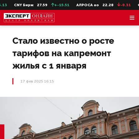
3
CNY Бирж
27.59
+-15.51
АЛРОСА ао
22.28
-0.31
Се
Стало известно о росте
тарифов на капремонт
жилья с 1 января
17 фев 2025 16:15