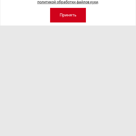
политикой обработки файлов куки
.
Принять
НОВОСТИ ПАРТНЕРОВ
,4 авг 16:41
МЕРОПРИЯТИ
ТРЦ «Галерея» как модератор
Успеть вс
городской жизни
x Сбер в 
ле
Трансформация торговых центров в условиях
Полный гид по
конкуренции с маркетплейсами.
а.
Экономика
Стиль жизни
Общество
Мероприятия
Экспертное мнение
Новости партнеров