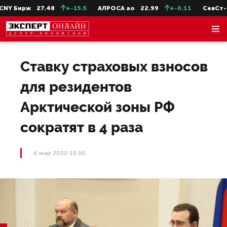
Y Бирж
27.48
+-15.5
АЛРОСА ао
22.99
+-0.11
СевСт-ао
Ставку страховых взносов
для резидентов
Арктической зоны РФ
сократят в 4 раза
6 мар 2020 15:56