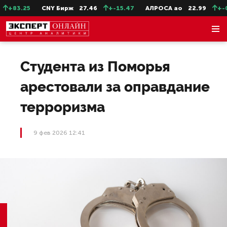
+83.25
CNY Бирж
27.46
+-15.47
АЛРОСА ао
22.99
+-0.
Студента из Поморья
арестовали за оправдание
терроризма
9 фев 2026 12:41