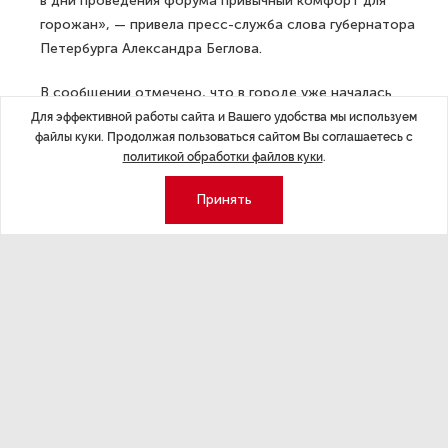
в дни проведения форума привычный комфорт для
горожан», — привела пресс-служба слова губернатора
Петербурга Александра Беглова.
В сообщении отмечено, что в городе уже началась
комплексная подготовка к проведению ПМЭФ.
Для эффективной работы сайта и Вашего удобства мы используем
файлы куки. Продолжая пользоваться сайтом Вы соглашаетесь с
Особое внимание уделяется развитию транспортной
политикой обработки файлов куки
.
инфраструктуры в районе конгрессно-выставочного
центра «Экспофорум» — традиционного места
Принять
проведения ПМЭФ.
ДАЛЕЕ
Скончался знаменитый музыковед
Иосиф Райскин
Последние материалы