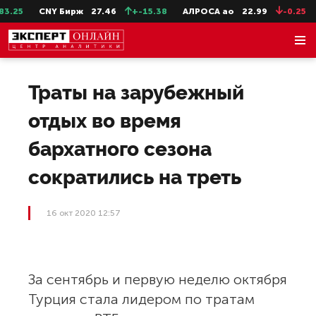
25
CNY Бирж
27.46
+-15.38
АЛРОСА ао
22.99
-0.25
С
Траты на зарубежный
отдых во время
бархатного сезона
сократились на треть
16 окт 2020 12:57
За сентябрь и первую неделю октября
Турция стала лидером по тратам