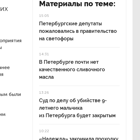
Материалы по теме:
ких
15:05
Петербургские депутаты
пожаловались в правительство
на светофоры
роприятия
ы
14:31
В Петербурге почти нет
анее
качественного сливочного
ия
масла
13:26
рым были
Суд по делу об убийстве 9-
летнего мальчика
ним
из Петербурга будет закрытым
10:22
«Надежда» закончила проходку