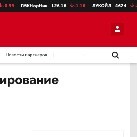
9
ГМКНорНик
126.16
-1.16
ЛУКОЙЛ
4624
-8
Н
...
Новости партнеров
мирование