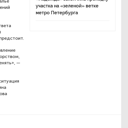
алье
участка на «зеленой» ветке
жений
метро Петербурга
твета
й
 предстоит.
овление
порством,
енять», —
ситуация
ина
ова