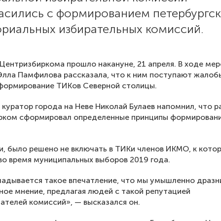
ласились с формированием петербургс
ориальных избирательных комиссий.
Центризбиркома прошло накануне, 21 апреля. В ходе ме
Элла Памфилова рассказала, что к ним поступают жалоб
 формирование ТИКов Северной столицы.
 куратор города на Неве Николай Булаев напомнил, что р
рком сформировал определенные принципы формирован
и, было решено не включать в ТИКи членов ИКМО, к кото
во время муниципальных выборов 2019 года.
ладывается такое впечатление, что мы умышленно драз
ое мнение, предлагая людей с такой репутацией
ателей комиссий», — высказался он.