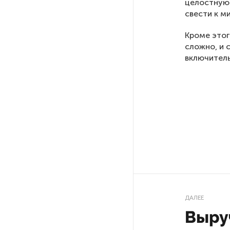
целостную 
свести к м
На выборах в Госдуму «Единая
Кроме этог
Россия» будет первой
в бюллетене
сложно, и с
включитель
В Петербурге на торги
выставили «Вечера на хуторе
близ Диканьки»
До конца года в Мурманской
области установят системы
для борьбы с обледенением
на энергосетях
Экс-полицейского
ДАЛЕЕ
подозревают в убийстве
знакомого в Петербурге 2 года
Выру
назад