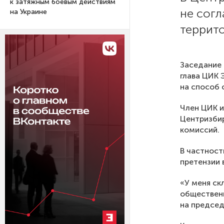
к затяжным боевым действиям
не сог
на Украине
террит
Заседание 
глава ЦИК 
на способ
Член ЦИК и
Центризби
комиссий.
В частност
претензии 
«У меня ск
общественн
на председ