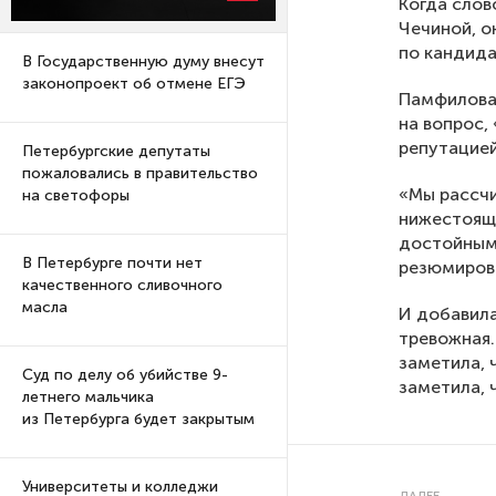
Когда слов
Чечиной, о
по кандида
В Государственную думу внесут
законопроект об отмене ЕГЭ
Памфилова 
на вопрос,
репутацией
Петербургские депутаты
пожаловались в правительство
«Мы рассчи
на светофоры
нижестоящи
достойным 
В Петербурге почти нет
резюмирова
качественного сливочного
масла
И добавила
тревожная.
заметила, 
Суд по делу об убийстве 9-
заметила, 
летнего мальчика
из Петербурга будет закрытым
Университеты и колледжи
ДАЛЕЕ