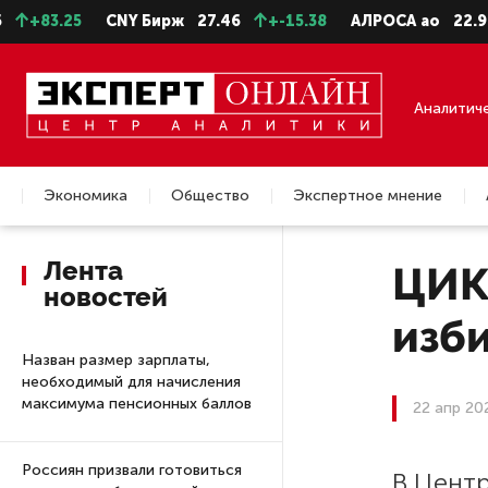
83.25
CNY Бирж
27.46
+-15.38
АЛРОСА ао
22.99
Аналитич
Экономика
Общество
Экспертное мнение
Недвижимость
Лента
ЦИК
новостей
изб
Назван размер зарплаты,
необходимый для начисления
максимума пенсионных баллов
22 апр 20
Россиян призвали готовиться
В Цент