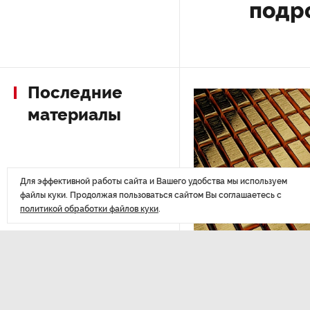
подр
РГПУ им. А. И. Герцена начнет
новые образовательные
проекты с китайскими вузами
Последние
В Петербурге поймали
материалы
молодого администратора
колл-центра мошенников
Петербургские метростроевцы
Для эффективной работы сайта и Вашего удобства мы используем
оценили идею строительства
файлы куки. Продолжая пользоваться сайтом Вы соглашаетесь с
лифта на станции
политикой обработки файлов куки
.
«Театральная»
ЭКОНОМИКА
,14:44
Поступило предложение
Курс на растущую
по пятницам освобождать
от работы одиноких россиянок
Министерство финансов РФ
старше 28 лет
золота в резервы.