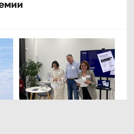
демии
МЕРОПРИЯТИЯ
,13:12
ЭРА осознанных решений
в Лектории BITOBE
мире,
Для эффективного лидерства необходимы точные