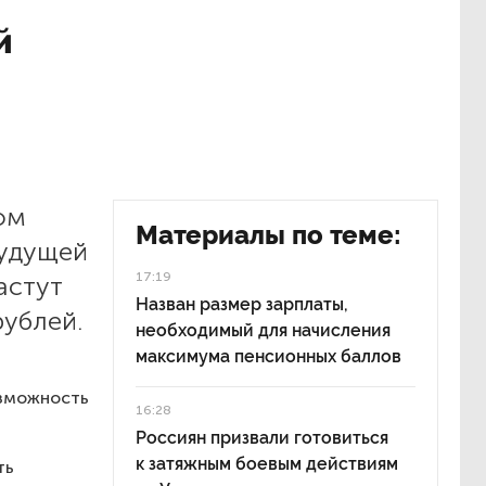
й
ом
Материалы по теме:
будущей
17:19
астут
Назван размер зарплаты,
рублей.
необходимый для начисления
максимума пенсионных баллов
озможность
16:28
Россиян призвали готовиться
к затяжным боевым действиям
ть