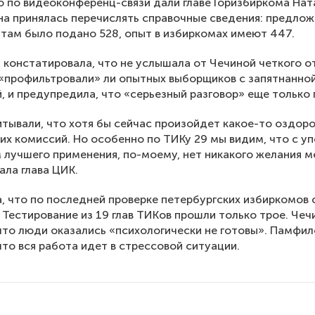
о по видеоконференц-связи дали главе Горизбиркома Нат
на принялась перечислять справочные сведения: предло
там было подано 528, опыт в избиркомах имеют 447.
констатировала, что не услышала от Чечиной четкого о
 «профильтровали» ли опытных выборщиков с запятнанно
, и предупредила, что «серьезный разговор» еще только
тывали, что хотя бы сейчас произойдет какое-то оздор
х комиссий. Но особенно по ТИКу 29 мы видим, что с у
лучшего применения, по-моему, нет никакого желания м
ла глава ЦИК.
, что по последней проверке петербургских избиркомов 
 Тестирование из 19 глав ТИКов прошли только трое. Чеч
что люди оказались «психологически не готовы». Памфил
что вся работа идет в стрессовой ситуации.