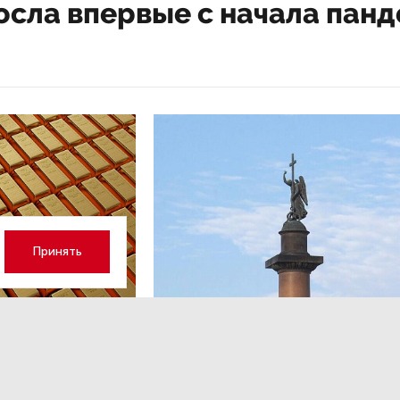
осла впервые с начала пан
Принять
ОБЩЕСТВО
,13:17
 волатильность?
Картина недели: 31 июля — 7
августа
 наращивает покупку
Рассказываем о главных событиях в России и 