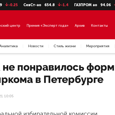
-0.25
СевСт-ао
654.8
-1.4
ГАЗПРОМ ао
94.06
-0.9
еский центр
Премия «Эксперт года»
Архив
Контакты
Аналитика
Новости
Стиль жизни
Мероприятия
 не понравилось фор
иркома в Петербурге
21 10:05
ральной избирательной комиссии