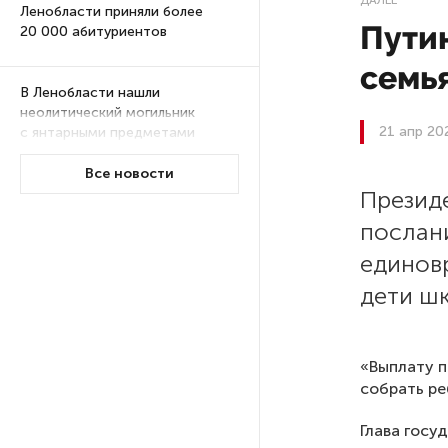
Ленобласти приняли более
Пути
20 000 абитуриентов
семь
В Ленобласти нашли
неолитический могильник
21 апр 20
с янтарными предметами
Все новости
Презид
«Надежда» закончила
проходку участка на «зеленой»
послан
ветке метро Петербурга
единов
дети шк
Стало известно о сети
по распространению в России
фейков
«Выплату п
собрать ре
Аналитики рассказали о ценах
июля на новые легковушки
Глава госу
в России