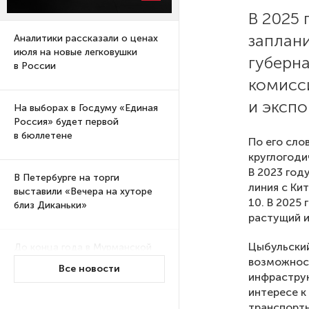
В 2025
заплан
Аналитики рассказали о ценах
июля на новые легковушки
губерна
в России
комисс
и экспо
На выборах в Госдуму «Единая
Россия» будет первой
в бюллетене
По его сло
круглогоди
В 2023 год
В Петербурге на торги
линия с Ки
выставили «Вечера на хуторе
10. В 2025
близ Диканьки»
растущий и
Цыбульский
До конца года в Мурманской
возможност
области установят системы
Все новости
для борьбы с обледенением
инфраструк
на энергосетях
интересе к
транспорт