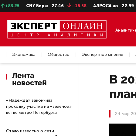
25
CNY Бирж
27.46
--15.38
АЛРОСА ао
22.99
-0.2
Аналитич
Экономика
Общество
Экспертное мнение
Недвижимость
Лента
В 2
новостей
план
«Надежда» закончила
проходку участка на «зеленой»
ветке метро Петербурга
24 мар 20
Стало известно о сети