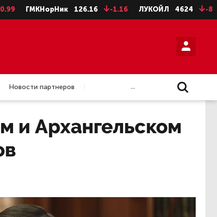
ГМКНорНик
126.16
-1.16
ЛУКОЙЛ
4624
-8
НЛМК
...
Новости партнеров
м и Архангельском
ов