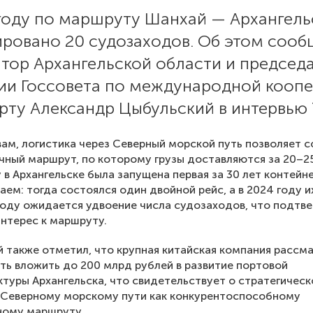
 году по маршруту Шанхай — Архангель
ировано 20 судозаходов. Об этом соо
тор Архангельской области и председ
ии Госсовета по международной кооп
рту Александр Цыбульский в интервью
вам, логистика через Северный морской путь позволяет 
чный маршрут, по которому грузы доставляются за 20–25
у в Архангельске была запущена первая за 30 лет контейн
таем: тогда состоялся один двойной рейс, а в 2024 году 
 году ожидается удвоение числа судозаходов, что подтв
нтерес к маршруту.
 также отметил, что крупная китайская компания рассм
ь вложить до 200 млрд рублей в развитие портовой
туры Архангельска, что свидетельствует о стратегичес
 Северному морскому пути как конкурентоспособному
ному маршруту.