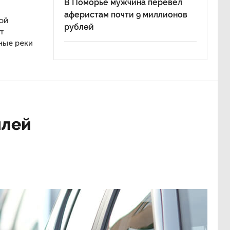
В Поморье мужчина перевел
аферистам почти 9 миллионов
ой
рублей
т
ные реки
илей