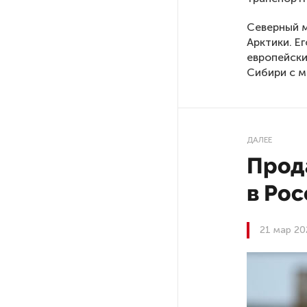
Экс-полицейского
Северный м
подозревают в убийстве
Арктики. Е
знакомого в Петербурге 2 года
европейски
назад
Сибири с 
РГПУ им. А. И. Герцена начнет
новые образовательные
проекты с китайскими вузами
ДАЛЕЕ
Прод
В Петербурге поймали
в Рос
молодого администратора
колл-центра мошенников
21 мар 20
Петербургские метростроевцы
оценили идею строительства
лифта на станции
«Театральная»