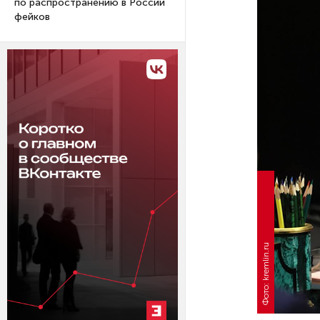
по распространению в России
фейков
Фото: kremlin.ru