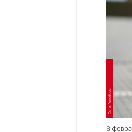
Поступило предложение
по пятницам освобождать
от работы одиноких россиянок
старше 28 лет
После атаки ВСУ в Самарской
области склад Wildberries почти
полностью сгорел
На заправках «Газпромнефти»
в Петербурге и Ленобласти
больше нет лимитов на топливо
Фото: freepik.com
По решению Путина в России
будут мониторить цены
на продукты
В февра