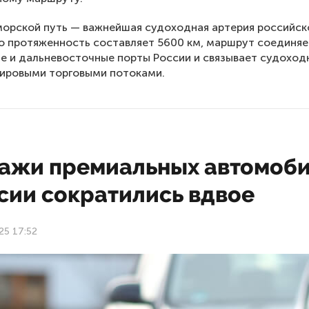
орской путь — важнейшая судоходная артерия российск
го протяженность составляет 5600 км, маршрут соединяе
е и дальневосточные порты России и связывает судоход
мировыми торговыми потоками.
ажи премиальных автомоб
сии сократились вдвое
25 17:52