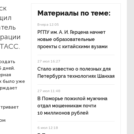
ск
Материалы по теме:
бщил
Вчера 12:05
атель
РГПУ им. А. И. Герцена начнет
ерации
новые образовательные
 ТАСС.
проекты с китайскими вузами
создать
27 июл 16:27
 дней.
Стало известно о полезных для
ерная
Петербурга технологиях Шанхая
их было уже
ерждает
27 июл 11:48
В Поморье пожилой мужчина
отдал мошенникам почти
атривает
10 миллионов рублей
ком
6 июл 12:18