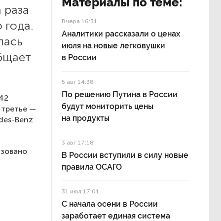
Материалы по теме:
 раза
Вчера 16:31
 года.
Аналитики рассказали о ценах
лась
июля на новые легковушки
общает
в России
5 авг 14:38
По решению Путина в России
42
будут мониторить цены
 третье —
на продукты
edes-Benz
3 авг 17:18
изовано
В России вступили в силу новые
правила ОСАГО
31 июл 17:01
С начала осени в России
заработает единая система