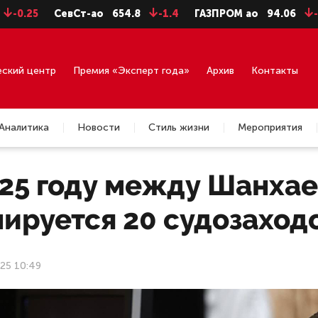
5
СевСт-ао
654.8
-1.4
ГАЗПРОМ ао
94.06
-0.99
еский центр
Премия «Эксперт года»
Архив
Контакты
Аналитика
Новости
Стиль жизни
Мероприятия
025 году между Шанхае
ируется 20 судозаход
25 10:49