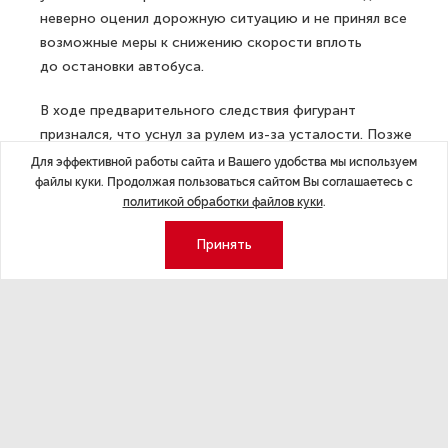
неверно оценил дорожную ситуацию и не принял все
возможные меры к снижению скорости вплоть
до остановки автобуса.
В ходе предварительного следствия фигурант
признался, что уснул за рулем из-за усталости. Позже
он подтвердил свои показания в суде.
Для эффективной работы сайта и Вашего удобства мы используем
файлы куки. Продолжая пользоваться сайтом Вы соглашаетесь с
ДАЛЕЕ
политикой обработки файлов куки
.
Банки утверждают, что отключение
Принять
от SWIFT не окажет влияния
на их работу
Последние материалы