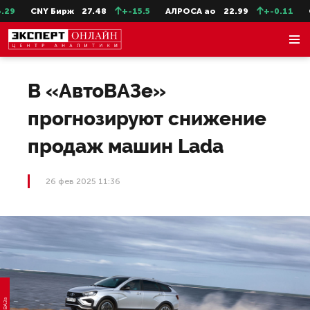
CNY Бирж
27.48
+-15.5
АЛРОСА ао
22.99
+-0.11
Сев
В «АвтоВАЗе»
прогнозируют снижение
продаж машин Lada
26 фев 2025 11:36