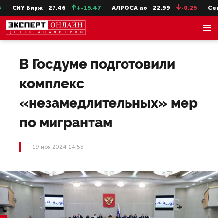
CNY Бирж
27.46
+-15.47
АЛРОСА ао
22.99
-0.25
СевСт
В Госдуме подготовили
комплекс
«незамедлительных» мер
по мигрантам
19 ноя 2024 14:55