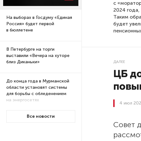
с «морато
2024 года,
Таким обра
На выборах в Госдуму «Единая
будет увел
Россия» будет первой
в бюллетене
пенсионных
В Петербурге на торги
выставили «Вечера на хуторе
близ Диканьки»
ДАЛЕЕ
ЦБ д
До конца года в Мурманской
повыш
области установят системы
для борьбы с обледенением
на энергосетях
4 июл 202
Все новости
Экс-полицейского
Совет 
подозревают в убийстве
знакомого в Петербурге 2 года
рассмо
назад