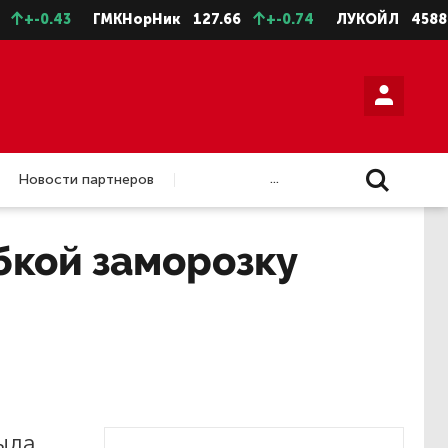
+-0.43
ГМКНорНик
127.66
+-0.74
ЛУКОЙЛ
4588.5
...
Новости партнеров
бкой заморозку
ыла