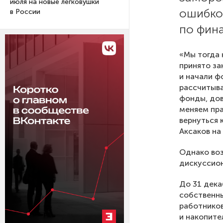
июля на новые легковушки
ошибкой
в России
по фин
«Мы тогда 
принято за
и начали ф
рассчитыва
фонды, до
меняем пра
вернуться 
Аксаков на
Однако воз
дискуссион
До 31 дека
собственны
работников
и накопите