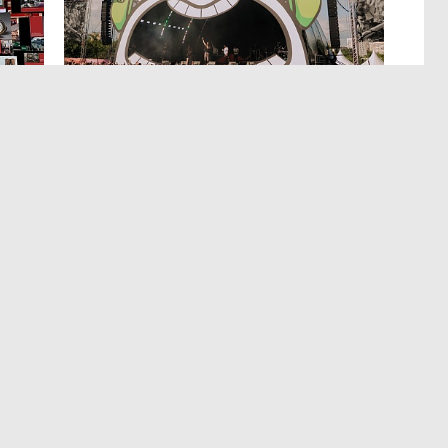
МЕРОПРИЯТИЯ
,4 авг 14:35
р
Успеть все на Пикнике Афиши
x Сбер в Санкт-Петербурге
Полный гид по всем активностям фестиваля.