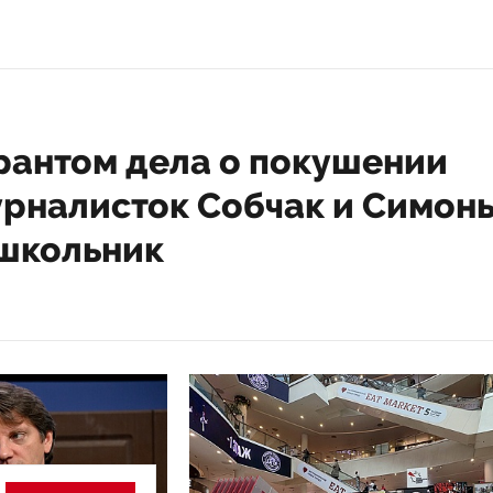
рантом дела о покушении
урналисток Собчак и Симон
 школьник