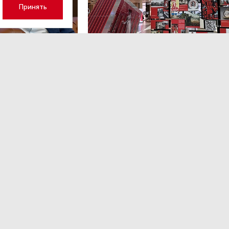
Принять
а 17:23
НОВОСТИ ПАРТНЕРОВ
,4 авг 16:41
кий: «Рынок
ТРЦ «Галерея» как модерато
дской области
городской жизни
рспективу»
Трансформация торговых центров в условиях
конкуренции с маркетплейсами.
ором Ленинградской
ким.