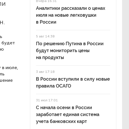
Вчера 16:31
ли
Аналитики рассказали о ценах
июля на новые легковушки
н.
в России
ь
5 авг 14:38
, будет
По решению Путина в России
ью
будут мониторить цены
на продукты
 в июле,
3 авг 17:18
ль
В России вступили в силу новые
ышение
правила ОСАГО
31 июл 17:01
С начала осени в России
заработает единая система
учета банковских карт