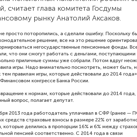
, считает глава комитета Госдумы
ансовому рынку Анатолий Аксаков.
не просто поторопились, а сделали ошибку. Поскольку б
конодательное решение, все на это решение ориентирова
ормироваться негосударственные пенсионные фонды. Вс
ли, что они смогут работать с деньгами, поступающими 
вольно приличные суммы уже собрали. Потом вдруг нео
вила игры. Надо внимательно посмотреть, может быть, 
к тем правилам игры, которые действовали до 2014 года»
 Финансовом конгрессе Банка России.
вращение к нормам, которые действовали до 2014 года,
ный вопрос, полагает депутат.
бря 2013 года работодатель уплачивал в СФР (ранее — П
х средств страховые взносы в размере 22% от заработн
, которые делились в пропорции 16% и 6% между страхо
льной пенсией соответственно. С 2014 года в связи