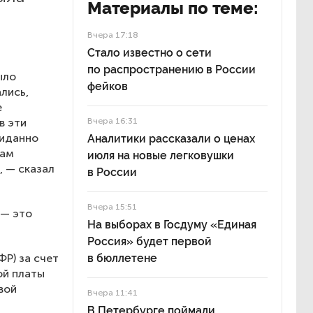
Материалы по теме:
Вчера 17:18
Стало известно о сети
по распространению в России
ыло
фейков
лись,
е
в эти
Вчера 16:31
жиданно
Аналитики рассказали о ценах
нам
июля на новые легковушки
, — сказал
в России
Вчера 15:51
 — это
На выборах в Госдуму «Единая
Россия» будет первой
ФР) за счет
в бюллетене
ой платы
вой
Вчера 11:41
В Петербурге поймали