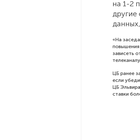
на 1-2 
другие 
РГПУ им. А. И. Герцена начнет
данных,
новые образовательные
проекты с китайскими вузами
«На заседа
повышения 
В Петербурге поймали
зависеть о
молодого администратора
телеканалу
колл-центра мошенников
ЦБ ранее з
Петербургские метростроевцы
если убеди
оценили идею строительства
ЦБ Эльвира
лифта на станции
ставки боле
«Театральная»
Поступило предложение
по пятницам освобождать
от работы одиноких россиянок
старше 28 лет