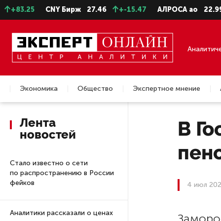
+83.25
CNY Бирж
27.46
+-15.47
АЛРОСА ао
22.99
Аналитич
Экономика
Общество
Экспертное мнение
Недвижимость
Лента
В Го
новостей
пен
Стало известно о сети
по распространению в России
фейков
4 июл 202
Аналитики рассказали о ценах
Заморо