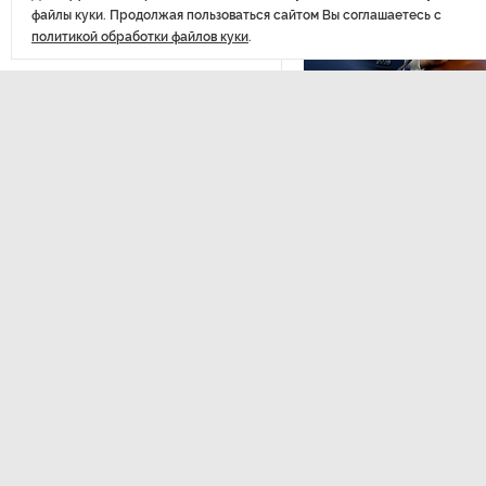
Стала известна программа
файлы куки. Продолжая пользоваться сайтом Вы соглашаетесь с
празднования 105-летия
политикой обработки файлов куки
.
Республики Коми
Путин провел совещание
ЭКСПЕРТНОЕ МНЕНИЕ
,Вчер
с руководством
Евгений Барановс
Минобороны РФ: главные
заявления президента
видит в Ленингра
долгосрочную пе
В Мурманской области создали
Интервью с вице-губернат
приложение для фиксации
области Евгением Барановс
инвазионных растений
Вернуться в начало
Петербуржца будут судить
за попытку вынести
из магазина 47 плиток
шоколада
В Петербурге осудили