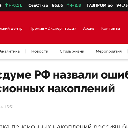
+-0.11
СевСт-ао
663.6
+-2.8
ГАЗПРОМ ао
94.73
еский центр
Премия «Эксперт года»
Архив
Контакты
Аналитика
Новости
Стиль жизни
Мероприятия
сдуме РФ назвали оши
сионных накоплений
4 15:51
зка пенсионных накоплений россиян б