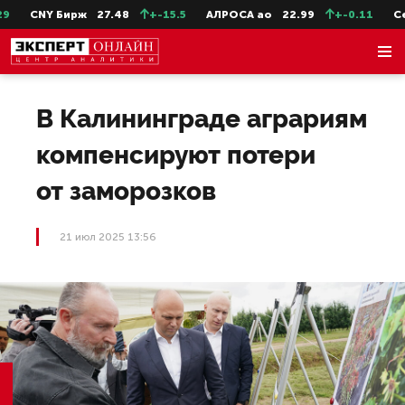
CNY Бирж
27.48
+-15.5
АЛРОСА ао
22.99
+-0.11
Сев
В Калининграде аграриям
компенсируют потери
от заморозков
21 июл 2025 13:56