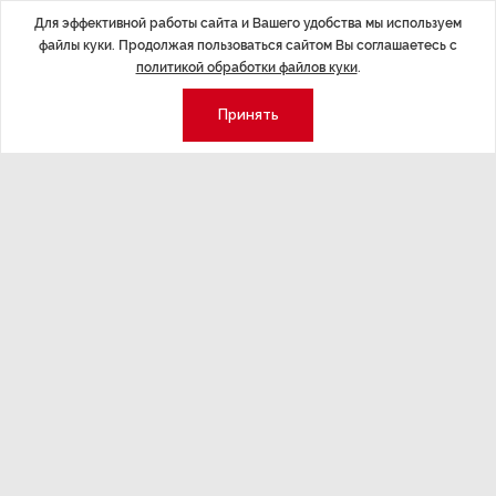
Экономика
Стиль жизни
Для эффективной работы сайта и Вашего удобства мы используем
Общество
Мероприятия
файлы куки. Продолжая пользоваться сайтом Вы соглашаетесь с
политикой обработки файлов куки
.
Экспертное мнение
Новости партнеров
Аналитика
Недвижимость
Принять
Премия «Эксперт года»
Эксперт 2 столицы
Аналитический центр
Москва
Архив
СПб
Сотрудничество
Эксперт регионы
Контакты
Эксперт ДФО
Свидетельство СМИ
Эксперт Юг
Медиакит
Эксперт Урал
Спецпроекты
Корреспондентские пункты
редакции действуют в Лондоне,
Берлине и в Пекине.
Держать в курсе: