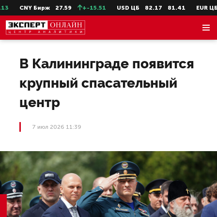
CNY Бирж
27.59
+-15.51
USD ЦБ
82.17
81.41
EUR ЦБ
9
В Калининграде появится
крупный спасательный
центр
7 июл 2026 11:39