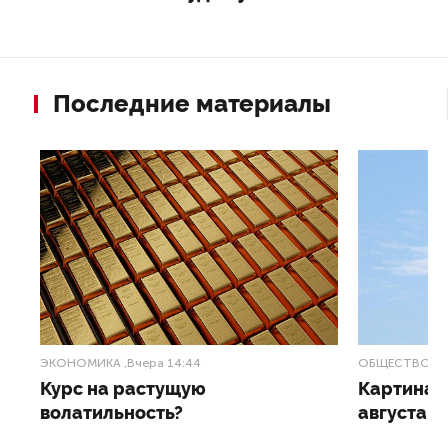
Последние материалы
ЭКОНОМИКА
,Вчера 14:44
ОБЩЕСТВО
,В
Курс на растущую
Картина н
волатильность?
августа