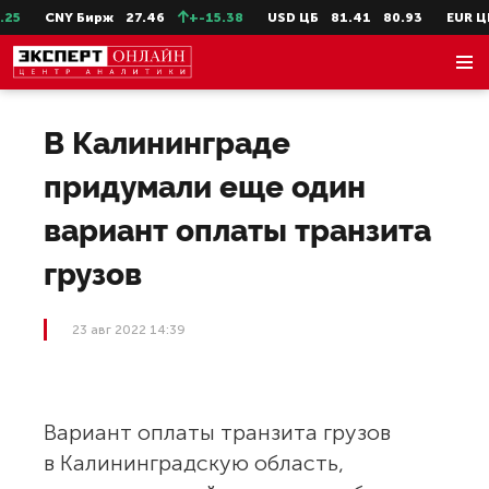
5
CNY Бирж
27.46
+-15.38
USD ЦБ
81.41
80.93
EUR ЦБ
В Калининграде
придумали еще один
вариант оплаты транзита
грузов
23 авг 2022 14:39
Вариант оплаты транзита грузов
в Калининградскую область,