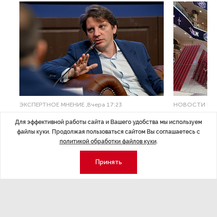
ЭКСПЕРТНОЕ МНЕНИЕ
,Вчера 17:23
НОВОСТИ ПА
Евгений Барановский: «Рынок
ТРЦ «Гал
Для эффективной работы сайта и Вашего удобства мы используем
видит в Ленинградской области
городско
файлы куки. Продолжая пользоваться сайтом Вы соглашаетесь с
долгосрочную перспективу»
политикой обработки файлов куки
.
Трансформация
конкуренции с
Интервью с вице-губернатором Ленинградской
Принять
области Евгением Барановским.