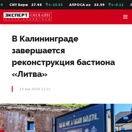
CNY Бирж
27.48
+-15.53
АЛРОСА ао
22.99
+-0.11
Сев
В Калининграде
завершается
реконструкция бастиона
«Литва»
14 янв 2026 11:21