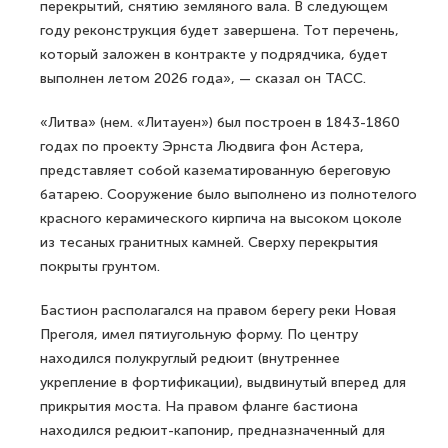
перекрытий, снятию земляного вала. В следующем
году реконструкция будет завершена. Тот перечень,
который заложен в контракте у подрядчика, будет
выполнен летом 2026 года», — сказал он ТАСС.
«Литва» (нем. «Литауен») был построен в 1843-1860
годах по проекту Эрнста Людвига фон Астера,
представляет собой казематированную береговую
батарею. Сооружение было выполнено из полнотелого
красного керамического кирпича на высоком цоколе
из тесаных гранитных камней. Сверху перекрытия
покрыты грунтом.
Бастион располагался на правом берегу реки Новая
Преголя, имел пятиугольную форму. По центру
находился полукруглый редюит (внутреннее
укрепление в фортификации), выдвинутый вперед для
прикрытия моста. На правом фланге бастиона
находился редюит-капонир, предназначенный для