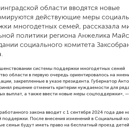
нинградской области вводятся новые
рмируются действующие меры социал
жки многодетных семей, рассказала м
ьной политики региона Анжелика Майс
едании социального комитета Заксобра
.
ршенствовании системы поддержки многодетных семей
тво области в первую очередь ориентировалось на мнен
ации, закрепленные в указе президента. Губернатор Ант
ринял решение отменить критерии нуждаемости для ряд
ых выплат, а также ввести новые меры соцподдержки», 
работанного закона вводит с 1 сентября 2024 года две 
 поддержки. После внесения изменений в Социальный к
е семьи будут иметь право на бесплатный проезд детей