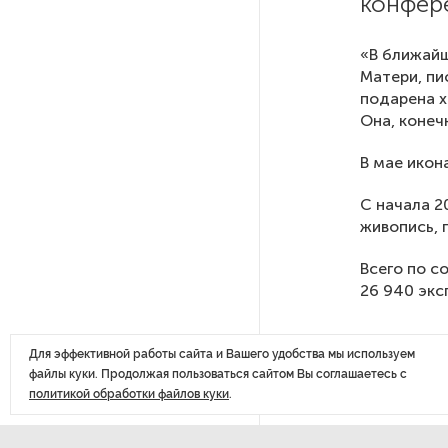
конфер
После атаки ВСУ в Самарской
«В ближай
области склад Wildberries почти
Матери, пи
полностью сгорел
подарена х
Она, конеч
На заправках «Газпромнефти»
В мае икон
в Петербурге и Ленобласти
больше нет лимитов на топливо
С начала 2
живопись, 
По решению Путина в России
будут мониторить цены
Всего по с
на продукты
26 940 экс
Власти Петербурга заявили
Для эффективной работы сайта и Вашего удобства мы используем
о «скоординированных атаках»
файлы куки. Продолжая пользоваться сайтом Вы соглашаетесь с
на аккаунты депутатов
политикой обработки файлов куки
.
Стала известна программа