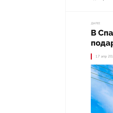
На выборах в Госдуму «Единая
Россия» будет первой
в бюллетене
ДАЛЕЕ
В Спа
В Петербурге на торги
подар
выставили «Вечера на хуторе
близ Диканьки»
17 апр 20
До конца года в Мурманской
области установят системы
для борьбы с обледенением
на энергосетях
Экс-полицейского
подозревают в убийстве
знакомого в Петербурге 2 года
назад