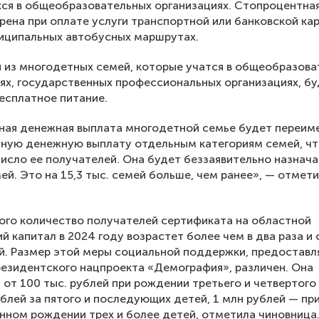
я в общеобразовательных организациях. Стопроцентная
ена при оплате услуги транспортной или банковской ка
иципальных автобусных маршрутах.
 из многодетных семей, которые учатся в общеобразова
ях, государственных профессиональных организациях, б
есплатное питание.
ная денежная выплата многодетной семье будет переим
ную денежную выплату отдельным категориям семей, ч
исло ее получателей. Она будет беззаявительно назнача
мей. Это на 15,3 тыс. семей больше, чем ранее», — отмет
го количество получателей сертификата на областной
й капитал в 2024 году возрастет более чем в два раза и
й. Размер этой меры социальной поддержки, предостав
резидентского нацпроекта «Демография», различен. Она
 от 100 тыс. рублей при рождении третьего и четвертого
ублей за пятого и последующих детей, 1 млн рублей — пр
ном рождении трех и более детей, отметила чиновница