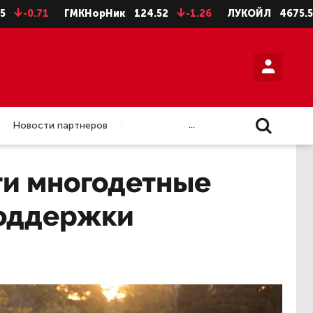
71
ГМКНорНик
124.52
-1.26
ЛУКОЙЛ
4675.5
-28.
...
Новости партнеров
ти многодетные
поддержки