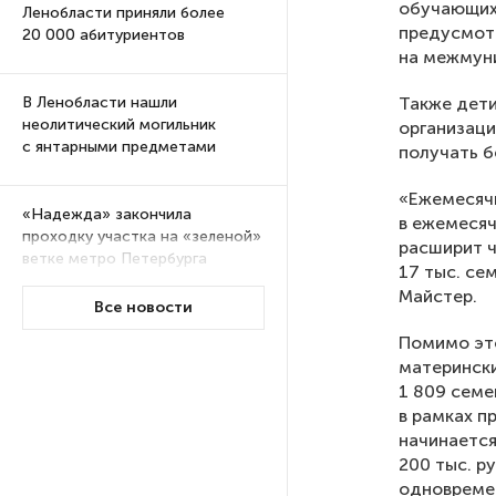
обучающихс
Ленобласти приняли более
предусмотр
20 000 абитуриентов
на межмун
Также дети
В Ленобласти нашли
неолитический могильник
организаци
с янтарными предметами
получать б
«Ежемесяч
«Надежда» закончила
в ежемесяч
проходку участка на «зеленой»
расширит ч
ветке метро Петербурга
17 тыс. се
Майстер.
Все новости
Стало известно о сети
Помимо это
по распространению в России
матерински
фейков
1 809 семе
в рамках п
Аналитики рассказали о ценах
начинается
июля на новые легковушки
200 тыс. р
в России
одновремен