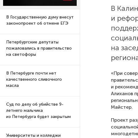
В Кали
и рефо
В Государственную думу внесут
законопроект об отмене ЕГЭ
поддер
социал
Петербургские депутаты
на зас
пожаловались в правительство
на светофоры
региона
«При сове
В Петербурге почти нет
качественного сливочного
правительс
масла
и рекоменд
Алиханов п
региональн
Суд по делу об убийстве 9-
Майстер.
летнего мальчика
из Петербурга будет закрытым
Проект раз
социальной
многодетны
Университеты и колледжи