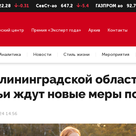
-0.31
СевСт-ао
647.2
-5.4
ГАЗПРОМ ао
92.75
-0.
еский центр
Премия «Эксперт года»
Архив
Контакты
Аналитика
Новости
Стиль жизни
Мероприятия
алининградской облас
ьи ждут новые меры 
24 14:56