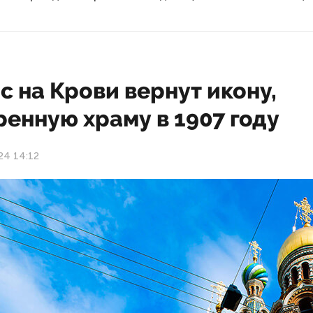
с на Крови вернут икону,
енную храму в 1907 году
24 14:12