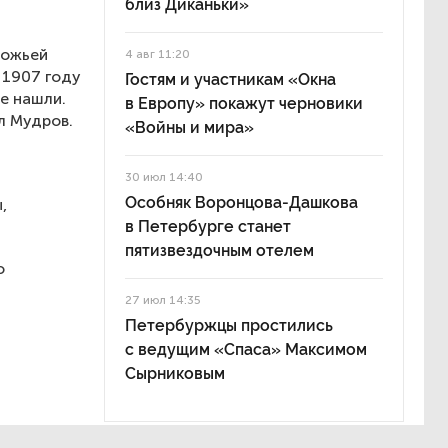
близ Диканьки»
Божьей
4 авг 11:20
 1907 году
Гостям и участникам «Окна
е нашли.
в Европу» покажут черновики
л Мудров.
«Войны и мира»
30 июл 14:40
Особняк Воронцова-Дашкова
,
в Петербурге станет
пятизвездочным отелем
о
27 июл 14:35
Петербуржцы простились
с ведущим «Спаса» Максимом
Сырниковым