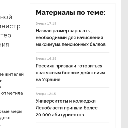
Материалы по теме:
ьной
Вчера 17:19
инистр
Назван размер зарплаты,
тер
необходимый для начисления
ния
максимума пенсионных баллов
Вчера 16:28
Россиян призвали готовиться
к затяжным боевым действиям
ие жителей
на Украине
он
а
— отметила
Вчера 12:15
Университеты и колледжи
Ленобласти приняли более
новые меры
20 000 абитуриентов
одекс
,