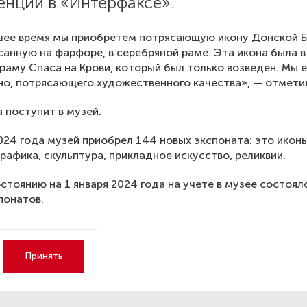
енции в «Интерфаксе».
шее время мы приобретем потрясающую икону Донской 
санную на фарфоре, в серебряной раме. Эта икона была в
раму Спаса на Крови, который был только возведен. Мы е
но, потрясающего художественного качества», — отмети
а поступит в музей.
024 года музей приобрел 144 новых экспоната: это иконы
графика, скульптура, прикладное искусство, реликвии.
остоянию на 1 января 2024 года на учете в музее состоял
понатов.
Принять