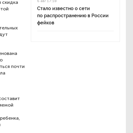
6 авг 17:18
 скидка
Стало известно о сети
ртой
по распространению в России
фейков
тельных
удут
енована
то
ться почти
ила
 составит
ляемой
 ребенка,
и
.