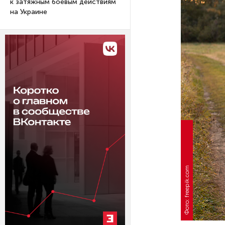
к затяжным боевым действиям
на Украине
Фото: freepik.com