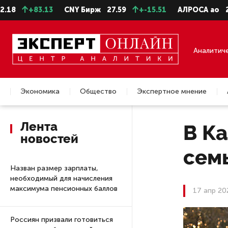
+83.13
CNY Бирж
27.59
+-15.51
АЛРОСА ао
22.28
Аналитич
Экономика
Общество
Экспертное мнение
Недвижимость
Лента
В К
новостей
сем
Назван размер зарплаты,
необходимый для начисления
максимума пенсионных баллов
17 апр 20
Россиян призвали готовиться