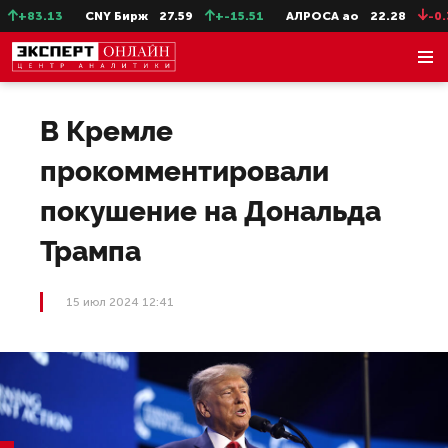
+83.13
CNY Бирж
27.59
+-15.51
АЛРОСА ао
22.28
-0.31
В Кремле
прокомментировали
покушение на Дональда
Трампа
15 июл 2024 12:41