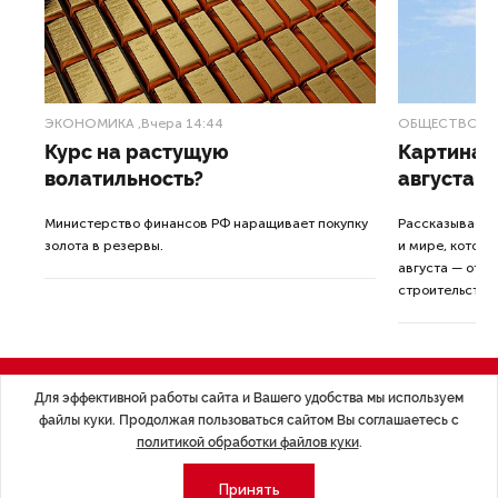
ЭКОНОМИКА
,Вчера 14:44
ОБЩЕСТВО
,В
Курс на растущую
Картина н
волатильность?
августа
ные
Министерство финансов РФ наращивает покупку
Рассказываем 
золота в резервы.
и мире, которы
августа — от т
строительства 
Для эффективной работы сайта и Вашего удобства мы используем
файлы куки. Продолжая пользоваться сайтом Вы соглашаетесь с
политикой обработки файлов куки
.
Экономика
Стиль жизни
Принять
Общество
Мероприятия