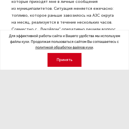
которые приходят мне в личные сообщения
из муниципалитетов. Ситуация меняется ежечасно:
топливо, которое раньше завозилось на АЗС округа
на месяц, реализуется в течение нескольких часов.
Совместно с „Лукойлом“ оперативно решили вопрос
с обеспечением бензином Тотемского,
Для эффективной работы сайта и Вашего удобства мы используем
файлы куки. Продолжая пользоваться сайтом Вы соглашаетесь с
Кирилловского, Великоустюгского, Шекснинского
политикой обработки файлов куки
.
и Грязовецкого округов. Работаем над доставкой
топлива в Никольск», — уведомил губернатор.
Принять
ДАЛЕЕ
В Коми рассказали о запасах топлива
к зиме
Последние материалы