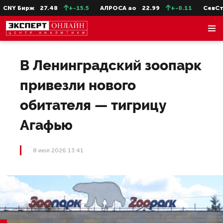
Y Бирж
27.48
+-15.5
АЛРОСА ао
22.99
+-0.11
СевСт-а
В Ленинградский зоопарк
привезли нового
обитателя — тигрицу
Агафью
8 июл 2026 13:41