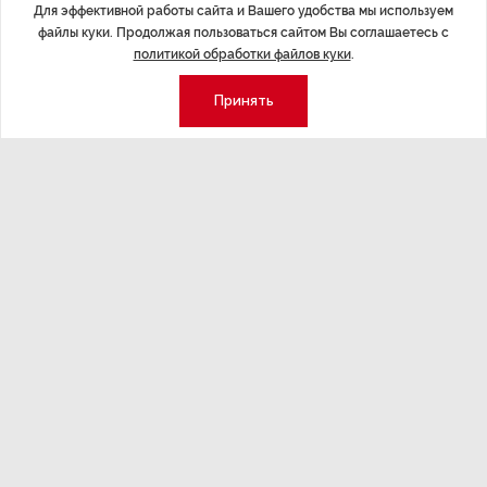
Для эффективной работы сайта и Вашего удобства мы используем
ДАЛЕЕ
файлы куки. Продолжая пользоваться сайтом Вы соглашаетесь с
политикой обработки файлов куки
.
В петербургский Центр спасения
поступили пять детенышей нерпы
Принять
Последние материалы