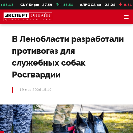
3.13
CNY Бирж
27.59
+-15.51
АЛРОСА ао
22.28
-0.31
В Ленобласти разработали
противогаз для
служебных собак
Росгвардии
19 мая 2026 15:19