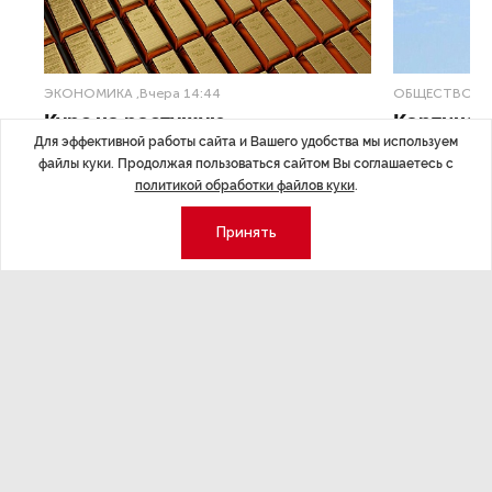
ЭКОНОМИКА
,Вчера 14:44
ОБЩЕСТВО
,В
Курс на растущую
Картина н
Для эффективной работы сайта и Вашего удобства мы используем
волатильность?
августа
файлы куки. Продолжая пользоваться сайтом Вы соглашаетесь с
политикой обработки файлов куки
.
ные
Министерство финансов РФ наращивает покупку
Рассказываем 
золота в резервы.
и мире, которы
Принять
августа — от т
строительства 
Экономика
Стиль жизни
Общество
Мероприятия