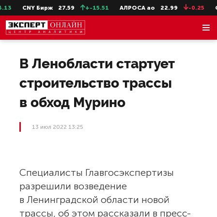
13
CNY Бирж
27.59
+-15.51
АЛРОСА ао
22.99
-0.25
Се
В Ленобласти стартует
строительство трассы
в обход Мурино
13 июл 2022 13:25
Специалисты Главгосэкспертизы
разрешили возведение
в Ленинградской области новой
трассы, об этом рассказали в пресс-