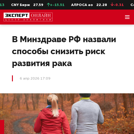
CNY Бирж
27.59
+-15.51
АЛРОСА ао
22.28
-0.31
Сев
В Минздраве РФ назвали
способы снизить риск
развития рака
6 апр 2026 17:09