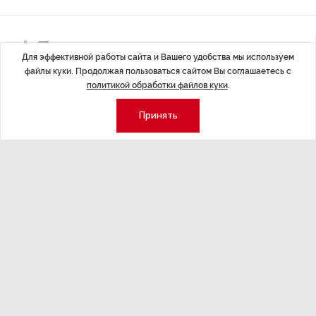
Последние материалы
Для эффективной работы сайта и Вашего удобства мы используем
файлы куки. Продолжая пользоваться сайтом Вы соглашаетесь с
политикой обработки файлов куки
.
Принять
ЭКОНОМИКА
,7 авг 14:44
ОБЩЕСТВО
,7
Курс на растущую
Картина н
волатильность?
августа
ные
Министерство финансов РФ наращивает покупку
Рассказываем 
золота в резервы.
и мире, которы