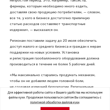
непростой период. Это, например, таксисты,
фермеры, которым необходимо много ездить,
доставляя свою продукцию потребителям, — словом,
все те, у кого в бизнесе достаточно приличную
статью расходов составляют транспортные
издержки», — высказался он.
Регионам поставили задачу до 20 июля обеспечить
доступ малого и среднего бизнеса и граждан к мерам
поддержки на новых условиях. Установка
и регистрация газобаллонного оборудования должна
производиться в течение не более 5 рабочих дней.
«Мы максимально старались продумать механизм,
чтобы он не добавлял людям головной боли,
не создавал излишней бюрократии. Региональные
власти определяют сервисные центры, которые
Для эффективной работы сайта и Вашего удобства мы используем
файлы куки. Продолжая пользоваться сайтом Вы соглашаетесь с
имеют соответствующие сертификаты и отвечают
политикой обработки файлов куки
.
требованиям безопасности», — сказал замминистра.