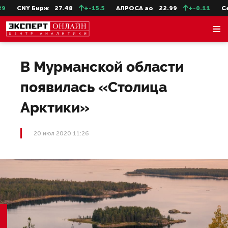
CNY Бирж
27.48
+-15.5
АЛРОСА ао
22.99
+-0.11
СевС
В Мурманской области
появилась «Столица
Арктики»
20 июл 2020 11:26