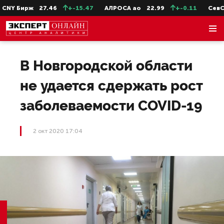
NY Бирж
27.46
+-15.47
АЛРОСА ао
22.99
+-0.11
СевСт-
В Новгородской области
не удается сдержать рост
заболеваемости COVID-19
2 окт 2020 17:04