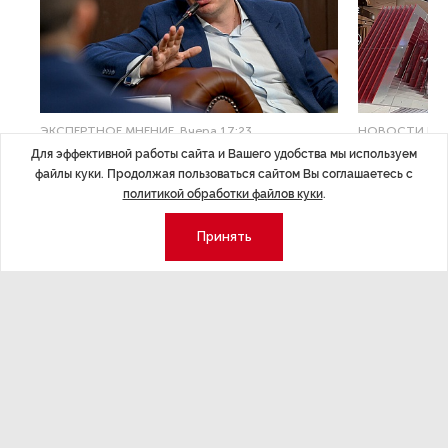
ЭКСПЕРТНОЕ МНЕНИЕ
,Вчера 17:23
НОВОСТИ ПА
Евгений Барановский: «Рынок
ТРЦ «Гал
Для эффективной работы сайта и Вашего удобства мы используем
файлы куки. Продолжая пользоваться сайтом Вы соглашаетесь с
видит в Ленинградской области
городско
политикой обработки файлов куки
.
долгосрочную перспективу»
Трансформация
Принять
конкуренции с
Интервью с вице-губернатором Ленинградской
области Евгением Барановским.
Экономика
Стиль жизни