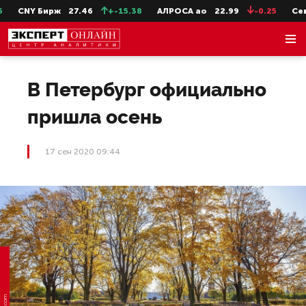
CNY Бирж
27.46
+-15.38
АЛРОСА ао
22.99
-0.25
СевСт
В Петербург официально
пришла осень
17 сен 2020 09:44