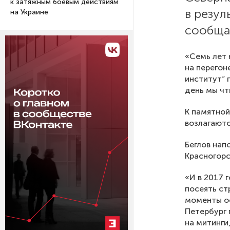
к затяжным боевым действиям
в резул
на Украине
сообща
«Семь лет 
на перегон
институт“ 
день мы чт
К памятной
возлагаютс
Беглов нап
Красногорс
«И в 2017 
посеять ст
моменты ос
Петербург 
на митинги