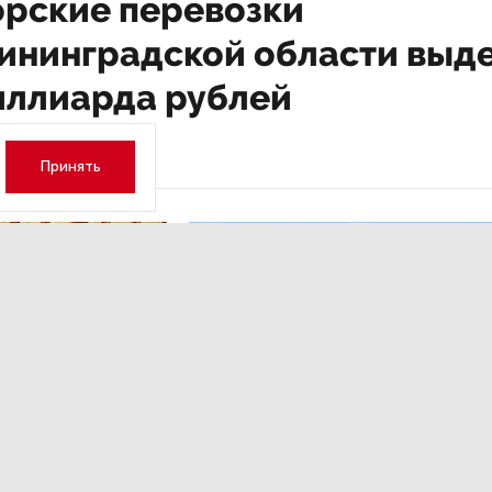
орские перевозки
лининградской области выд
миллиарда рублей
Принять
ОБЩЕСТВО
,Вчера 13:17