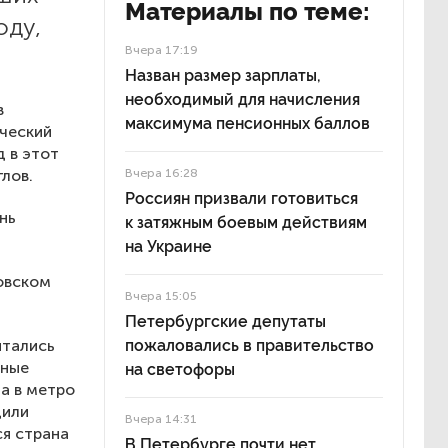
Материалы по теме:
оду,
Вчера 17:19
Назван размер зарплаты,
необходимый для начисления
в
максимума пенсионных баллов
ический
д в этот
лов.
Вчера 16:28
Россиян призвали готовиться
нь
к затяжным боевым действиям
на Украине
ковском
Вчера 15:05
Петербургские депутаты
ытались
пожаловались в правительство
дные
на светофоры
а в метро
дили
Вчера 14:31
ся страна
В Петербурге почти нет