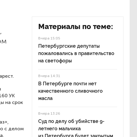
Материалы по теме:
,
Вчера 15:05
ом
Петербургские депутаты
пожаловались в правительство
на светофоры
арест.
Вчера 14:31
В Петербурге почти нет
н
качественного сливочного
160 УК
масла
ы на срок
Вчера 13:26
Суд по делу об убийстве 9-
аз»,
но с делом
летнего мальчика
а.
из Петербурга будет закрытым