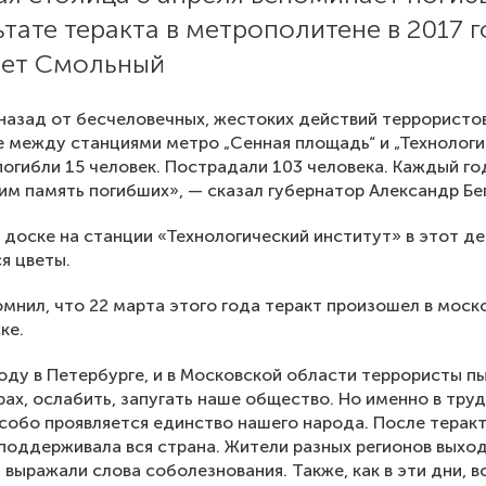
ьтате теракта в метрополитене в 2017 г
ет Смольный
назад от бесчеловечных, жестоких действий террористо
е между станциями метро „Сенная площадь“ и „Технолог
погибли 15 человек. Пострадали 103 человека. Каждый го
им память погибших», — сказал губернатор Александр Бег
 доске на станции «Технологический институт» в этот де
я цветы.
омнил, что 22 марта этого года теракт произошел в мос
ке.
году в Петербурге, и в Московской области террористы п
рах, ослабить, запугать наше общество. Но именно в тру
обо проявляется единство нашего народа. После теракт
поддерживала вся страна. Жители разных регионов выхо
, выражали слова соболезнования. Также, как в эти дни, в