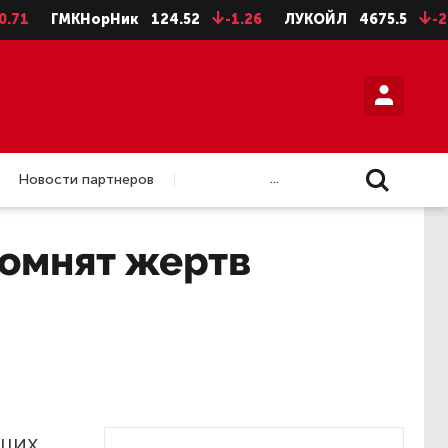
ГМКНорНик
124.52
-1.26
ЛУКОЙЛ
4675.5
-28.5
...
Новости партнеров
помнят жертв
бших