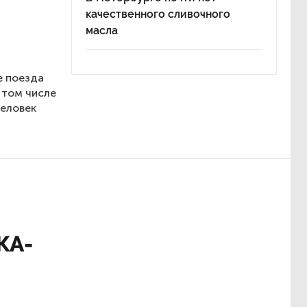
качественного сливочного
масла
е поезда
 том числе
человек
КА-