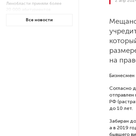
2 апр 202
Ленобласти приняли более
20 000 абитуриентов
Мещанс
Все новости
В Ленобласти нашли
учреди
неолитический могильник
который
с янтарными предметами
размер
на пра
«Надежда» закончила
проходку участка на «зеленой»
ветке метро Петербурга
Бизнесмен 
Согласно д
Стало известно о сети
отправлен 
по распространению в России
РФ (растра
фейков
до 10 лет.
Аналитики рассказали о ценах
Забиран до
июля на новые легковушки
а в 2019 г
в России
бывшего ви