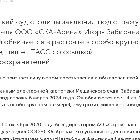
4 17:51
кий суд столицы заключил под стражу
теля ООО «СКА-Арена» Игоря Забирана
 обвиняется в растрате в особо крупн
е, пишет ТАСС со ссылкой
воохранителей.
не признает вину в этом преступлении и обжаловал свой 
анным электронной картотеки Мещанского суда, Забира
под стражу 6 марта 2024 года. Он обвиняется по ч. 4 ст. 
та в особо крупном размере), ему грозит лишение свобод
 10 октября 2020 года был директором АО «Стройтрансг
оду учредил ООО «СКА-Арена». Его уголовное дело связа
це-губернатора Санкт-Петербурга Владимира Лавленцев