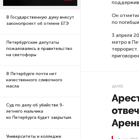
поддержива
Он отметил
В Государственную думу внесут
по погибши
законопроект об отмене ЕГЭ
3 апреля 2
метро в Пе
Петербургские депутаты
террорист.
пожаловались в правительство
на светофоры
приговорен
В Петербурге почти нет
качественного сливочного
масла
ДАЛЕЕ
Арест
Суд по делу об убийстве 9-
отве
летнего мальчика
из Петербурга будет закрытым
Арен
Университеты и колледжи