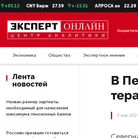
3.13
CNY Бирж
27.59
+-15.51
АЛРОСА ао
22.28
-0
Аналитич
Экономика
Общество
Экспертное мнение
Недвижимость
Лента
В Пе
новостей
тера
Назван размер зарплаты,
необходимый для начисления
максимума пенсионных баллов
3 апр 202
Россиян призвали готовиться
Северн