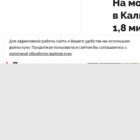
На м
в Ка
РГПУ им. А. И. Герцена начнет
новые образовательные
1,8 
проекты с китайскими вузами
Для эффективной работы сайта и Вашего удобства мы используем
В Петербурге поймали
файлы куки. Продолжая пользоваться сайтом Вы соглашаетесь с
молодого администратора
политикой обработки файлов куки
.
колл-центра мошенников
Последние
материалы
Петербургские метростроевцы
оценили идею строительства
лифта на станции
«Театральная»
Поступило предложение
по пятницам освобождать
от работы одиноких россиянок
старше 28 лет
ЭКОНОМИКА
,Вчера 14:44