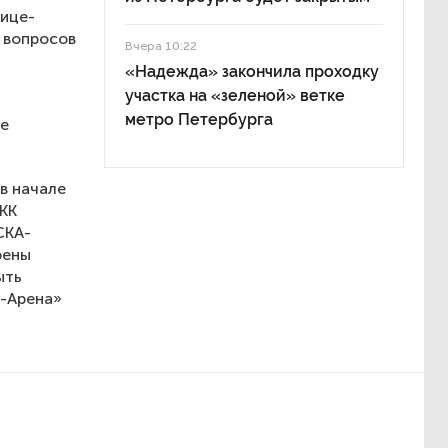
вице-
 вопросов
Вчера 10:22
«Надежда» закончила проходку
участка на «зеленой» ветке
метро Петербурга
ре
в начале
КК
СКА-
рены
ыть
А-Арена»