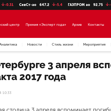
.31
СевСт-ао
647.2
-5.4
ГАЗПРОМ ао
92.75
-0.71
еский центр
Премия «Эксперт года»
Архив
Контакты
Аналитика
Новости
Стиль жизни
Мероприятия
тербурге 3 апреля вс
кта 2017 года
4 10:33
ая столица 3 апреля вспоминает поги