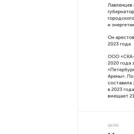
Лавленцев 
губернатор
На выборах в Госдуму «Единая
городского
Россия» будет первой
и энергетик
в бюллетене
Он арестов
2023 года.
В Петербурге на торги
выставили «Вечера на хуторе
ООО «СКА-А
близ Диканьки»
2020 года 
«Петербург
До конца года в Мурманской
Арены». По
области установят системы
составила 
для борьбы с обледенением
в 2023 год
на энергосетях
вмещает 21
Экс-полицейского
подозревают в убийстве
знакомого в Петербурге 2 года
ДАЛЕЕ
назад