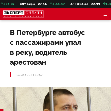
83.25
CNY Бирж
27.46
+-15.47
АЛРОСА ао
22.99
+-0.1
В Петербурге автобус
с пассажирами упал
в реку, водитель
арестован
13 мая 2024 12:57