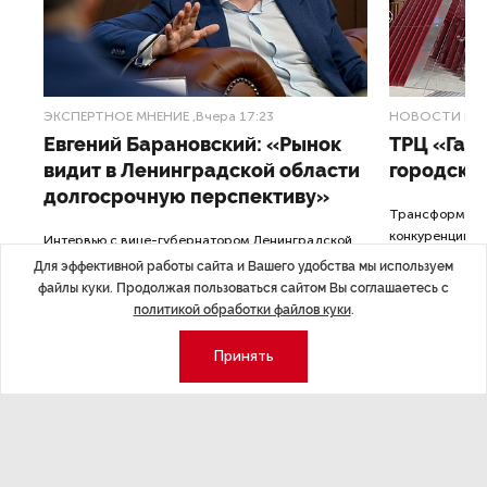
ЭКСПЕРТНОЕ МНЕНИЕ
,Вчера 17:23
НОВОСТИ ПА
Евгений Барановский: «Рынок
ТРЦ «Гал
видит в Ленинградской области
городско
долгосрочную перспективу»
Трансформация
конкуренции с
Интервью с вице-губернатором Ленинградской
области Евгением Барановским.
Для эффективной работы сайта и Вашего удобства мы используем
файлы куки. Продолжая пользоваться сайтом Вы соглашаетесь с
политикой обработки файлов куки
.
Принять
Экономика
Стиль жизни
Общество
Мероприятия