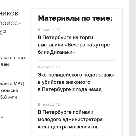
ников
Материалы по теме:
пресс-
Вчера 14:25
КР
В Петербурге на торги
выставили «Вечера на хуторе
близ Диканьки»
Также с них
лей,
Вчера 12:38
Экс-полицейского подозревают
в убийстве знакомого
главка МВД
в Петербурге 2 года назад
я обыска
5,8 млн
Вчера 11:41
В Петербурге поймали
во
молодого администратора
колл-центра мошенников