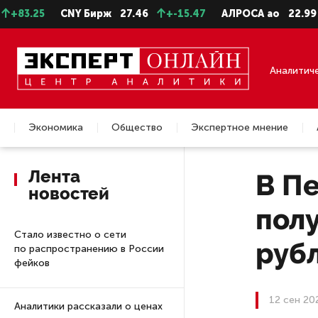
3.25
CNY Бирж
27.46
+-15.47
АЛРОСА ао
22.99
+
Аналитич
Экономика
Общество
Экспертное мнение
Недвижимость
Лента
В П
новостей
полу
Стало известно о сети
руб
по распространению в России
фейков
12 сен 20
Аналитики рассказали о ценах