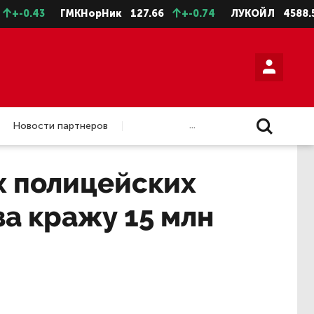
0.43
ГМКНорНик
127.66
+-0.74
ЛУКОЙЛ
4588.5
...
Новости партнеров
х полицейских
за кражу 15 млн