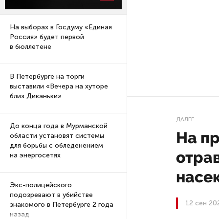
На выборах в Госдуму «Единая
Россия» будет первой
в бюллетене
В Петербурге на торги
выставили «Вечера на хуторе
близ Диканьки»
ДАЛЕЕ
До конца года в Мурманской
На пр
области установят системы
для борьбы с обледенением
отра
на энергосетях
насе
Экс-полицейского
подозревают в убийстве
12 сен 20
знакомого в Петербурге 2 года
назад