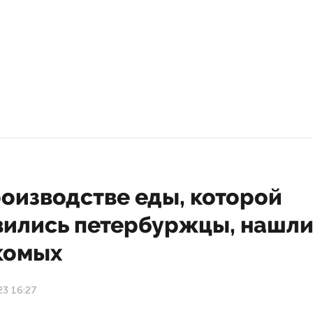
оизводстве еды, которой
вились петербуржцы, нашл
комых
23 16:27