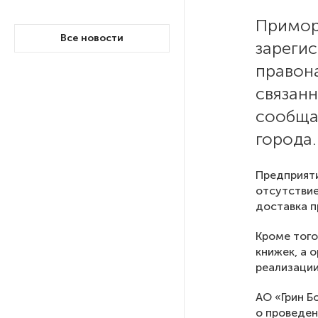
Примор
РГПУ им. А. И. Герцена начнет
Все новости
зареги
новые образовательные
проекты с китайскими вузами
правон
связан
В Петербурге поймали
сообща
молодого администратора
города.
колл-центра мошенников
Предприяти
Петербургские метростроевцы
отсутствие
оценили идею строительства
доставка п
лифта на станции
«Театральная»
Кроме того
книжек, а 
Поступило предложение
реализации
по пятницам освобождать
от работы одиноких россиянок
АО «Грин Б
старше 28 лет
о проведен