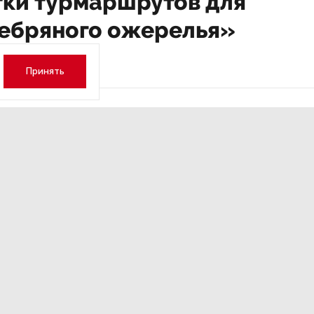
тки турмаршрутов для
ебряного ожерелья»
Принять
а 17:23
НОВОСТИ ПАРТНЕРОВ
,4 авг 16:41
кий: «Рынок
ТРЦ «Галерея» как модерато
дской области
городской жизни