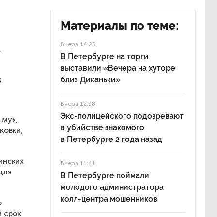
Материалы по теме:
Вчера 14:25
,
В Петербурге на торги
выставили «Вечера на хуторе
в
близ Диканьки»
Вчера 12:38
Экс-полицейского подозревают
 мух,
в убийстве знакомого
ковки,
в Петербурге 2 года назад
инских
Вчера 11:41
для
В Петербурге поймали
молодого администратора
колл-центра мошенников
о
й срок