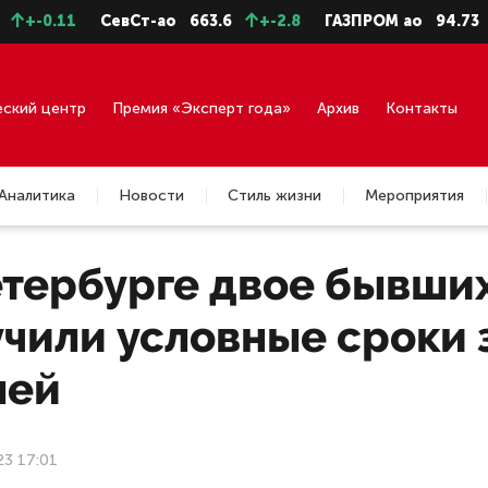
-0.11
СевСт-ао
663.6
+-2.8
ГАЗПРОМ ао
94.73
+-
еский центр
Премия «Эксперт года»
Архив
Контакты
Аналитика
Новости
Стиль жизни
Мероприятия
етербурге двое бывши
чили условные сроки 
лей
23 17:01