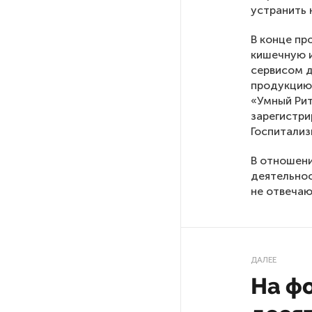
устранить 
После атаки ВСУ в Самарской
В конце пр
области склад Wildberries почти
кишечную и
полностью сгорел
сервисом д
продукцию 
«Умный Рит
На заправках «Газпромнефти»
зарегистри
в Петербурге и Ленобласти
Госпитализ
больше нет лимитов на топливо
В отношени
По решению Путина в России
деятельнос
будут мониторить цены
не отвечаю
на продукты
Власти Петербурга заявили
о «скоординированных атаках»
ДАЛЕЕ
на аккаунты депутатов
На ф