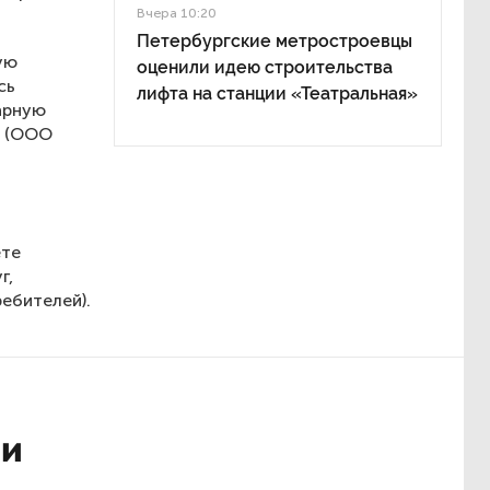
Вчера 10:20
Петербургские метростроевцы
ую
оценили идею строительства
сь
лифта на станции «Театральная»
арную
» (ООО
ете
г,
ебителей).
ли