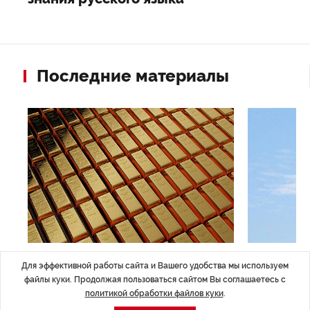
Последние материалы
ЭКОНОМИКА
,7 авг 14:44
ОБЩЕСТВО
,7
Для эффективной работы сайта и Вашего удобства мы используем
Курс на растущую
Картина н
файлы куки. Продолжая пользоваться сайтом Вы соглашаетесь с
волатильность?
августа
политикой обработки файлов куки
.