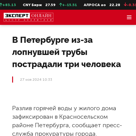
+83.13
CNY Бирж
27.59
+-15.51
АЛРОСА ао
22.28
-0.31
В Петербурге из-за
лопнувшей трубы
пострадали три человека
27 ноя 2024 10:33
Разлив горячей воды у жилого дома
зафиксирован в Красносельском
районе Петербурга, сообщает пресс-
служба прокуратуры города.